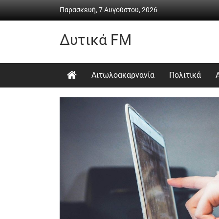
Skip
Παρασκευή, 7 Αυγούστου, 2026
to
content
Δυτικά FM
Ραδιόφωνο
•
Αιτωλοακαρνανία
Πολιτικά
Καθημερινή
ενημέρωση
&
ψυχαγωγία