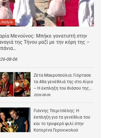
Lifestyle
αρία Μενούνος: Μπήκε γονατιστή στην
ναγιά της Τήνου μαζί με την κόρη της –
Σπάνια…
26-08-06
Ζέτα Μακρυπούλια: Γιόρτασε
τα 48α γενέθλιά της στο Αίγιο
– Η έκπληξη του θιάσου της…
2026-08-06
Γιάννης Τσιμιτσέλης: Η
έκπληξη για τα γενέθλια του
και το τρυφερό φιλί στην
Κατερίνα Γερονικολού
2026-08-05