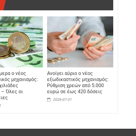
ήμερα ο νέος
Ανοίγει αύριο ο νέος
ικός μηχανισμός:
εξωδικαστικός μηχανισμός:
χιλιάδες
Ρύθμιση χρεών από 5.000
 – Όλες οι
ευρώ σε έως 420 δόσεις
ειες
2026-07-31
1