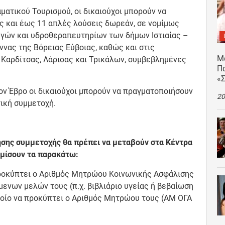
αματικού Τουρισμού, οι δικαιούχοι μπορούν να
ς και έως 11 απλές λούσεις δωρεάν, σε νομίμως
ηγών και υδροθεραπευτηρίων των δήμων Ιστιαίας –
ννας της Βόρειας Εύβοιας, καθώς και στις
Μ
 Καρδίτσας, Λάρισας και Τρικάλων, συμβεβλημένες
Πα
«
τον Έβρο οι δικαιούχοι μπορούν να πραγματοποιήσουν
20
τική συμμετοχή.
τησης συμμετοχής θα πρέπει να μεταβούν στα Κέντρα
ομίσουν τα παρακάτω:
ροκύπτει ο Αριθμός Μητρώου Κοινωνικής Ασφάλισης
ενων μελών τους (π.χ. βιβλιάριο υγείας ή βεβαίωση
οίο να προκύπτει ο Αριθμός Μητρώου τους (ΑΜ ΟΓΑ