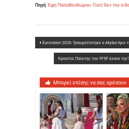
Πηγή
:
Έφη Παπαθεοδώρου: Γιατί δεν την είδα
Post
Eurovision 2026: Τραυματίστηκε ο Akylas πριν
navigation
Κροατία: Παίκτης του YFSF έκανε τη
Μπορεί επίσης να σας αρέσουν