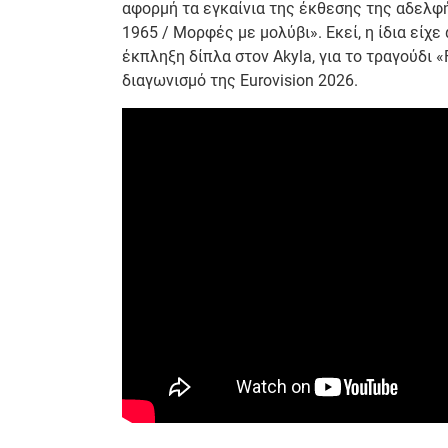
αφορμή τα εγκαίνια της έκθεσης της αδελφ
1965 / Μορφές με μολύβι». Εκεί, η ίδια είχ
έκπληξη δίπλα στον Akyla, για το τραγούδι 
διαγωνισμό της Eurovision 2026.