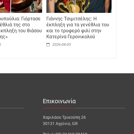
υπούλια: Γιόρτασε
Γιάννης Τσιμιτσέλης: Η
έθλιά της στο
έκπληξη για τα γενέθλια του
 έκπληξη του θιάσου
και το τρυφερό φιλί στην
νης»
Κατερίνα Γερονικολού
6
2026-08-05
Επικοινωνία
Χαριλάου Τρικούπη 26
30131 Αγρίνιο, GR