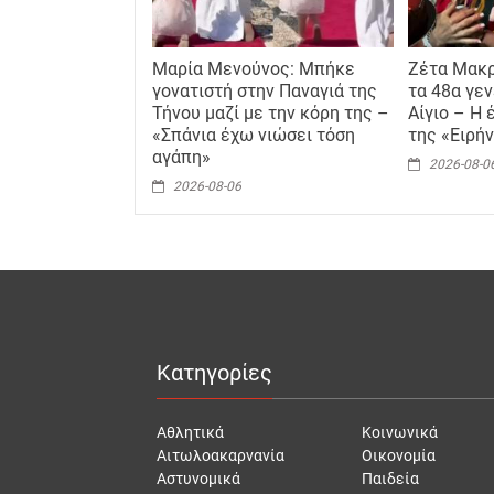
Μαρία Μενούνος: Μπήκε
Ζέτα Μακρ
γονατιστή στην Παναγιά της
τα 48α γεν
Τήνου μαζί με την κόρη της –
Αίγιο – Η
«Σπάνια έχω νιώσει τόση
της «Ειρή
αγάπη»
2026-08-0
2026-08-06
Κατηγορίες
Αθλητικά
Κοινωνικά
Αιτωλοακαρνανία
Οικονομία
Αστυνομικά
Παιδεία