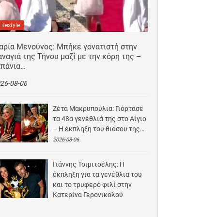
Lifestyle
αρία Μενούνος: Μπήκε γονατιστή στην
ναγιά της Τήνου μαζί με την κόρη της –
Σπάνια…
26-08-06
Ζέτα Μακρυπούλια: Γιόρτασε
τα 48α γενέθλιά της στο Αίγιο
– Η έκπληξη του θιάσου της…
2026-08-06
Γιάννης Τσιμιτσέλης: Η
έκπληξη για τα γενέθλια του
και το τρυφερό φιλί στην
Κατερίνα Γερονικολού
2026-08-05