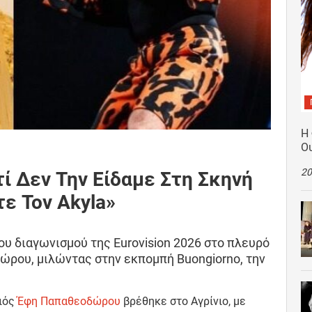
Η
Ο
20
ί Δεν Την Είδαμε Στη Σκηνή
τε Τον Akyla»
ου διαγωνισμού της Eurovision 2026 στο πλευρό
ώρου, μιλώντας στην εκπομπή Buongiorno, την
οιός
Έφη Παπαθεοδώρου
βρέθηκε στο Αγρίνιο, με