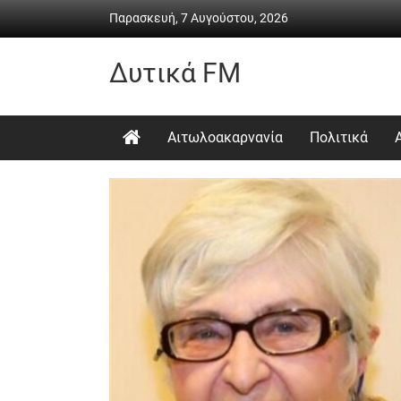
Skip
Παρασκευή, 7 Αυγούστου, 2026
to
content
Δυτικά FM
Ραδιόφωνο
•
Αιτωλοακαρνανία
Πολιτικά
Καθημερινή
ενημέρωση
&
ψυχαγωγία