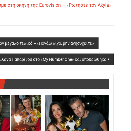
με στη σκηνή της Eurovision – «Ρωτήστε τον Akyla»
 τον μεγάλο τελικό – «Πονάω λίγο, μην ανησυχείτε»
ν Έλενα Παπαρίζου στο «My Number One» και αποθεώθηκε