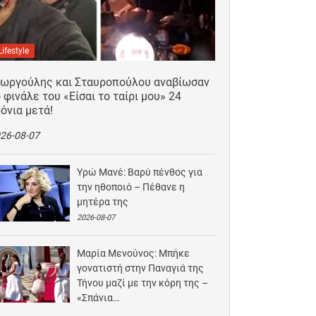
Lifestyle
εωργούλης και Σταυροπούλου αναβίωσαν
 φινάλε του «Είσαι το ταίρι μου» 24
όνια μετά!
26-08-07
Υρώ Μανέ: Βαρύ πένθος για
την ηθοποιό – Πέθανε η
μητέρα της
2026-08-07
Μαρία Μενούνος: Μπήκε
γονατιστή στην Παναγιά της
Τήνου μαζί με την κόρη της –
«Σπάνια…
2026-08-06