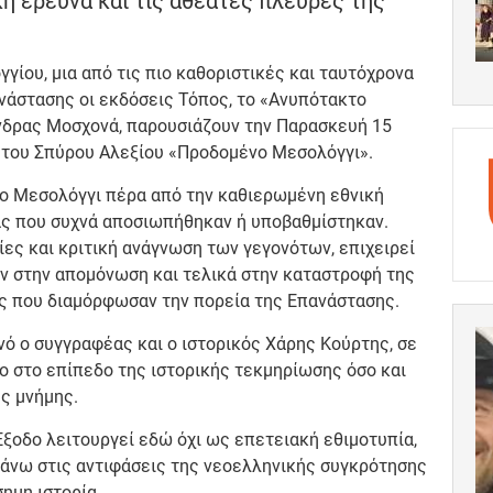
ική έρευνα και τις αθέατες πλευρές της
γίου, μια από τις πιο καθοριστικές και ταυτόχρονα
νάστασης οι εκδόσεις Τόπος, το «Ανυπότακτο
άνδρας Μοσχονά, παρουσιάζουν την Παρασκευή 15
να του Σπύρου Αλεξίου «Προδομένο Μεσολόγγι».
το Μεσολόγγι πέρα από την καθιερωμένη εθνική
ας που συχνά αποσιωπήθηκαν ή υποβαθμίστηκαν.
ίες και κριτική ανάγνωση των γεγονότων, επιχειρεί
αν στην απομόνωση και τελικά στην καταστροφή της
ις που διαμόρφωσαν την πορεία της Επανάστασης.
νό ο συγγραφέας και ο ιστορικός Χάρης Κούρτης, σε
σο στο επίπεδο της ιστορικής τεκμηρίωσης όσο και
ής μνήμης.
ξοδο λειτουργεί εδώ όχι ως επετειακή εθιμοτυπία,
άνω στις αντιφάσεις της νεοελληνικής συγκρότησης
σημη ιστορία.