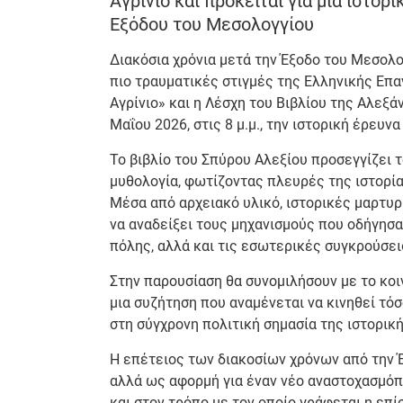
Αγρίνιο και πρόκειται για μια ιστορ
Εξόδου του Μεσολογγίου
Διακόσια χρόνια μετά την Έξοδο του Μεσολογ
πιο τραυματικές στιγμές της Ελληνικής Επα
Αγρίνιο» και η Λέσχη του Βιβλίου της Αλεξ
Μαΐου 2026, στις 8 μ.μ., την ιστορική έρευ
Το βιβλίο του Σπύρου Αλεξίου προσεγγίζει 
μυθολογία, φωτίζοντας πλευρές της ιστορί
Μέσα από αρχειακό υλικό, ιστορικές μαρτυρ
να αναδείξει τους μηχανισμούς που οδήγησ
πόλης, αλλά και τις εσωτερικές συγκρούσε
Στην παρουσίαση θα συνομιλήσουν με το κοι
μια συζήτηση που αναμένεται να κινηθεί τό
στη σύγχρονη πολιτική σημασία της ιστορικ
Η επέτειος των διακοσίων χρόνων από την Έ
αλλά ως αφορμή για έναν νέο αναστοχασμόπ
και στον τρόπο με τον οποίο γράφεται η επί