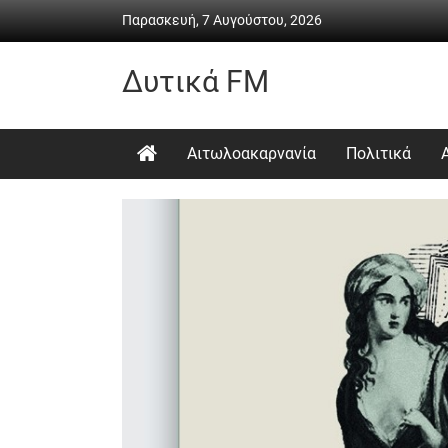
Skip
Παρασκευή, 7 Αυγούστου, 2026
to
content
Δυτικά FM
Ραδιόφωνο
•
Αιτωλοακαρνανία
Πολιτικά
Καθημερινή
ενημέρωση
&
ψυχαγωγία