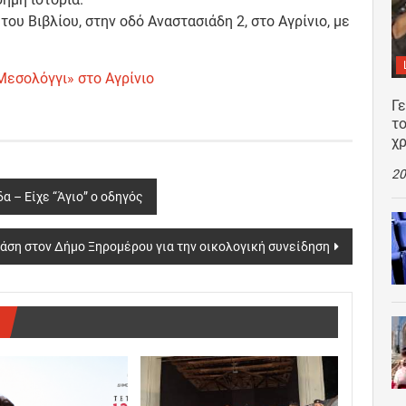
υ Βιβλίου, στην οδό Αναστασιάδη 2, στο Αγρίνιο, με
Μεσολόγγι» στο Αγρίνιο
Γ
το
χρ
20
α – Είχε “Άγιο” ο οδηγός
ράση στον Δήμο Ξηρομέρου για την οικολογική συνείδηση