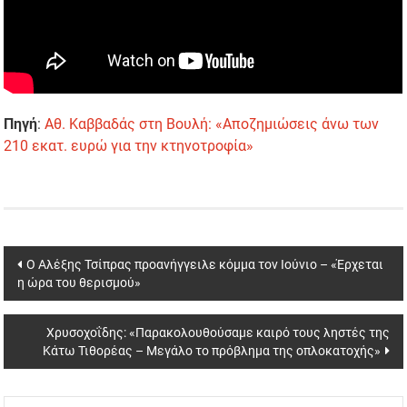
Πηγή
:
Αθ. Καββαδάς στη Βουλή: «Αποζημιώσεις άνω των
210 εκατ. ευρώ για την κτηνοτροφία»
Post
Ο Αλέξης Τσίπρας προανήγγειλε κόμμα τον Ιούνιο – «Έρχεται
η ώρα του θερισμού»
navigation
Χρυσοχοΐδης: «Παρακολουθούσαμε καιρό τους ληστές της
Κάτω Τιθορέας – Μεγάλο το πρόβλημα της οπλοκατοχής»