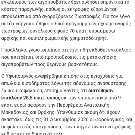
εγκλεισμός των αιγοπροβάτων έχει αυξήσει σημαντικά το
κόστος παραγωγής, καθώς οι εκτροφές εξαρτώνται
αποκλειστικά από αγοραζόμενες ζωοτροφές. Για τον λόγο
αυτό ενεργοποιήθηκε ειδικό πρόγραμμα ενίσχυσης αγοράς
ζωοτροφών, συνολικού ύψους 70 εκατ. ευρώ, μέσω
αρχικής και συμπληρωματικής χρηματοδότησης.
Παράλληλα, γνωστοποίησε ότι έχει ήδη εκδοθεί εγκύκλιος
που επιτρέπει, υπό προϋποθέσεις, τις μετακινήσεις
αιγοπροβάτων προς θερινούς βοσκοτόπους.
Ο Υφυπουργός αναφέρθηκε επίσης στις ενισχύσεις για
απώλεια εισοδήματος λόγω της αδυναμίας ανασύστασης
ζωικού κεφαλαίου, επισημαίνοντας ότι
διατέθηκαν
επιπλέον 28,5 εκατ. ευρώ
, εκ των οποίων πάνω από 9
εκατ. ευρώ αφορούν την Περιφέρεια Ανατολικής
Μακεδονίας και Θράκης. Υπενθύμισε ακόμη ότι έχουν
ανασταλεί έως τις 31 Δεκεμβρίου 2026 οι φορολογικές και
ασφαλιστικές υποχρεώσεις των πληγέντων κτηνοτρόφων,
καθώς και τα δημοτικά τέλη.