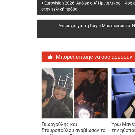
Post
Eurovision 2026: Απόψε ο Α’ Ημιτελικός – 4ος 
στην τελική πρόβα
navigation
Ανησυχία για τη Γωγώ Μαστροκώστα: Ν
Μπορεί επίσης να σας αρέσουν
Γεωργούλης και
Υρώ Μανέ:
Σταυροπούλου αναβίωσαν το
την ηθοπο