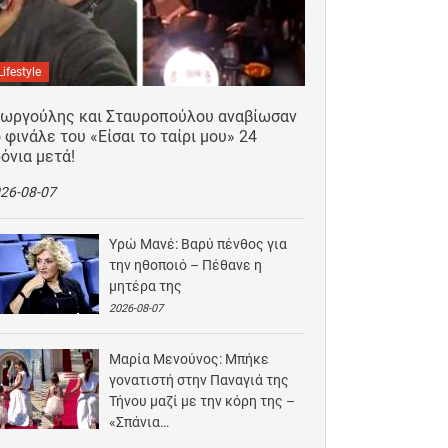
Lifestyle
εωργούλης και Σταυροπούλου αναβίωσαν
 φινάλε του «Είσαι το ταίρι μου» 24
όνια μετά!
26-08-07
Υρώ Μανέ: Βαρύ πένθος για
την ηθοποιό – Πέθανε η
μητέρα της
2026-08-07
Μαρία Μενούνος: Μπήκε
γονατιστή στην Παναγιά της
Τήνου μαζί με την κόρη της –
«Σπάνια…
2026-08-06