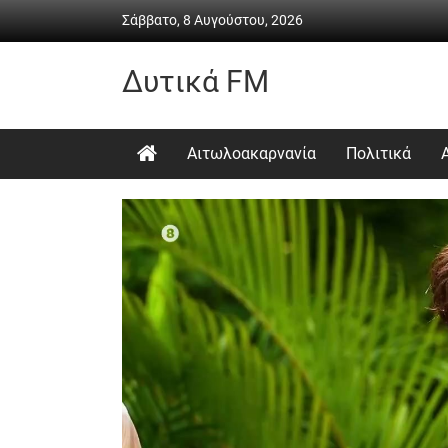
Skip
Σάββατο, 8 Αυγούστου, 2026
to
content
Δυτικά FM
Ραδιόφωνο
•
Αιτωλοακαρνανία
Πολιτικά
Καθημερινή
ενημέρωση
&
ψυχαγωγία