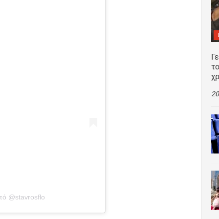
Γ
το
χρ
20
πό @stavrosflo