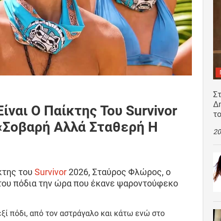
Σ
Δ
ίναι Ο Παίκτης Του Survivor
τ
«Σοβαρή Αλλά Σταθερή Η
20
κτης του
Survivor
2026, Σταύρος Φλώρος, ο
του πόδια την ώρα που έκανε ψαροντούφεκο
εξί πόδι, από τον αστράγαλο και κάτω ενώ στο