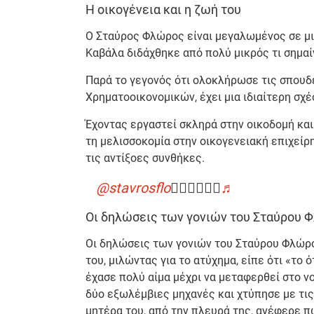
H οικογένεια και η ζωή του
Ο Σταύρος Φλώρος είναι μεγαλωμένος σε μια
Καβάλα διδάχθηκε από πολύ μικρός τι σημαίν
Παρά το γεγονός ότι ολοκλήρωσε τις σπουδέ
Χρηματοοικονομικών, έχει μια ιδιαίτερη σχέ
Έχοντας εργαστεί σκληρά στην οικοδομή και
τη μελισσοκομία στην οικογενειακή επιχείρ
τις αντίξοες συνθήκες.
@stavrosflo
🙅🏻‍♂️🙅🏻‍♂️
♬
Οι δηλώσεις των γονιών του Σταύρου 
Οι δηλώσεις των γονιών του Σταύρου Φλώρ
του, μιλώντας για το ατύχημα, είπε ότι «το 
έχασε πολύ αίμα μέχρι να μεταφερθεί στο ν
δύο εξωλέμβιες μηχανές και χτύπησε με τις
μητέρα του, από την πλευρά της, ανέφερε π