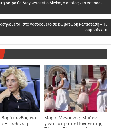
στη σειρά θα διαγωνιστεί ο Akylas, ο οποίος «τα έσπασε»
οσηλεύεται στο νοσοκομείο σε κωματώδη κατάσταση – Τι
συμβαίνει
 Βαρύ πένθος για
Μαρία Μενούνος: Μπήκε
ιό – Πέθανε η
γονατιστή στην Παναγιά της