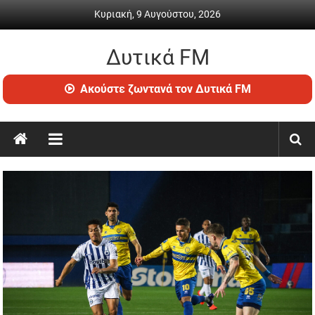
Skip
Κυριακή, 9 Αυγούστου, 2026
to
content
Δυτικά FM
Ραδιόφωνο
Ακούστε ζωντανά τον Δυτικά FM
•
Καθημερινή
ενημέρωση
&
ψυχαγωγία