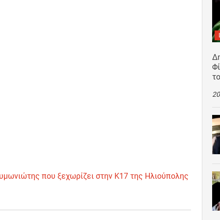
Δ
Φί
τ
20
υμωνιώτης που ξεχωρίζει στην Κ17 της Ηλιούπολης