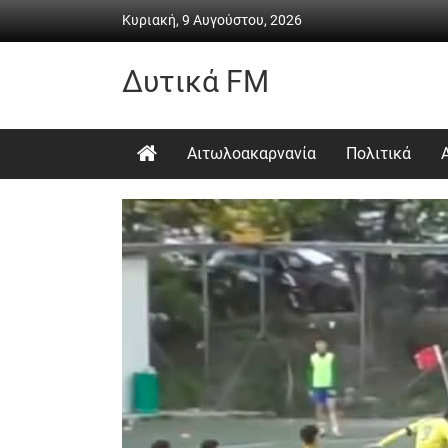
Skip
Κυριακή, 9 Αυγούστου, 2026
to
content
Δυτικά FM
Ραδιόφωνο
•
Αιτωλοακαρνανία
Πολιτικά
Καθημερινή
ενημέρωση
&
ψυχαγωγία