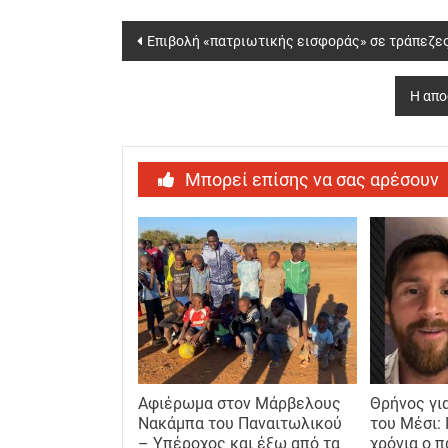
Post
Επιβολή «πατριωτικής εισφοράς» σε τράπεζες
navigation
Η απο
Μπορεί επίσης να σας αρέσουν
Αφιέρωμα στον Μάρβελους
Θρήνος γι
Νακάμπα του Παναιτωλικού
του Μέσι:
– Υπέροχος και έξω από τα
χρόνια ο 