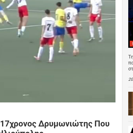
Τη
π
σ
20
 17χρονος Δρυμωνιώτης Που