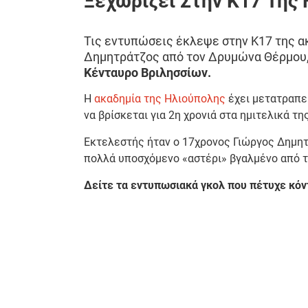
Ξεχωρίζει Στην Κ17 Της
Τις εντυπώσεις έκλεψε στην Κ17 της α
Δημητράτζος από τον Δρυμώνα Θέρμου,
Κένταυρο Βριλησσίων.
Η
ακαδημία της Ηλιούπολης
έχει μετατραπεί
να βρίσκεται για 2η χρονιά στα ημιτελικά τ
Εκτελεστής ήταν ο 17χρονος Γιώργος Δημητ
πολλά υποσχόμενο «αστέρι» βγαλμένο από τ
Δείτε τα εντυπωσιακά γκολ που πέτυχε κόν