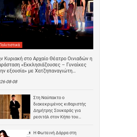
Πολιτιστικά
ν Κυριακή στο Αρχαίο Θέατρο Οινιαδών η
αράσταση «Εκκλησιάζουσες – Γυναίκες
την εξουσία» με Χατζηπαναγιώτη…
26-08-08
Στη Ναύπακτο ο
διακεκριμένος κιθαριστής
Δημήτρης Σουκαράς για
ρεσιτάλ στον Κήπο του
Αρχοντικού Μπότσαρη
2026-08-07
Η Φωτεινή Δάρρα στη