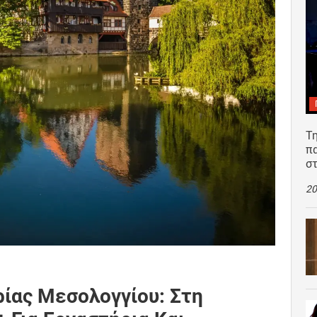
Τη
π
σ
20
ρίας Μεσολογγίου: Στη