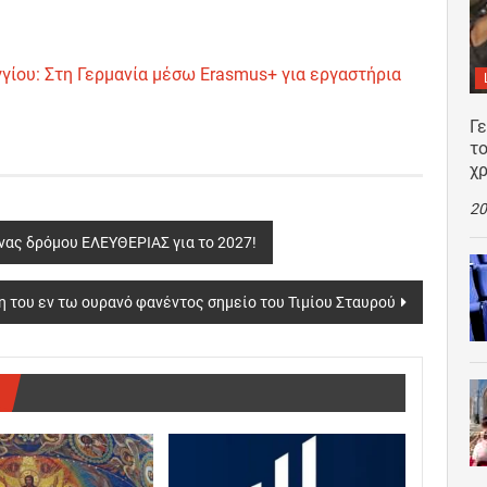
ίου: Στη Γερμανία μέσω Erasmus+ για εργαστήρια
Γ
το
χρ
20
νας δρόμου ΕΛΕΥΘΕΡΙΑΣ για το 2027!
μη του εν τω ουρανό φανέντος σημείο του Τιμίου Σταυρού