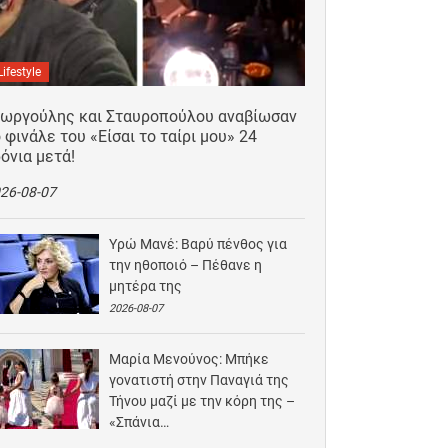
Lifestyle
εωργούλης και Σταυροπούλου αναβίωσαν
 φινάλε του «Είσαι το ταίρι μου» 24
όνια μετά!
26-08-07
Υρώ Μανέ: Βαρύ πένθος για
την ηθοποιό – Πέθανε η
μητέρα της
2026-08-07
Μαρία Μενούνος: Μπήκε
γονατιστή στην Παναγιά της
Τήνου μαζί με την κόρη της –
«Σπάνια…
2026-08-06