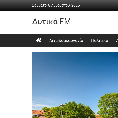
Skip
Σάββατο, 8 Αυγούστου, 2026
to
content
Δυτικά FM
Ραδιόφωνο
•
Αιτωλοακαρνανία
Πολιτικά
Καθημερινή
ενημέρωση
&
ψυχαγωγία