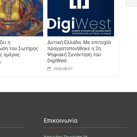
ζει η
Δυτική Ελλάδα: Με επιτυχία
ωση του Σωτήρος
πραγματοποιήθηκε η 2η
ης ημέρας
Ψηφιακή Συνάντηση του
DigiWest
8
2026-08-07
Επικοινωνία
Χαριλάου Τρικούπη 26