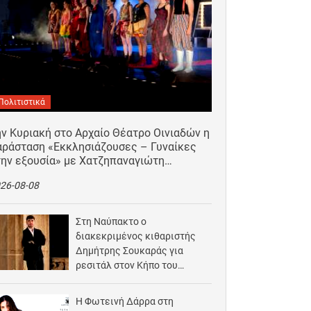
Πολιτιστικά
ν Κυριακή στο Αρχαίο Θέατρο Οινιαδών η
αράσταση «Εκκλησιάζουσες – Γυναίκες
την εξουσία» με Χατζηπαναγιώτη…
26-08-08
Στη Ναύπακτο ο
διακεκριμένος κιθαριστής
Δημήτρης Σουκαράς για
ρεσιτάλ στον Κήπο του
Αρχοντικού Μπότσαρη
2026-08-07
Η Φωτεινή Δάρρα στη