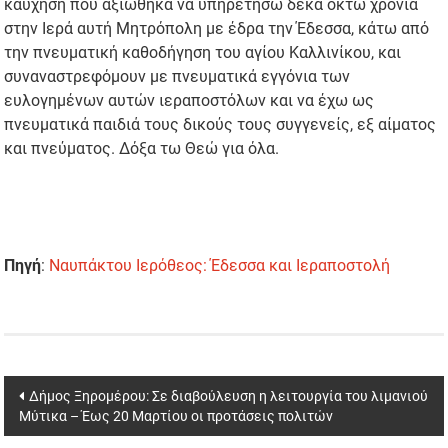
καύχηση που αξιώθηκα να υπηρετήσω δέκα οκτώ χρόνια
στην Ιερά αυτή Μητρόπολη με έδρα την Έδεσσα, κάτω από
την πνευματική καθοδήγηση του αγίου Καλλινίκου, και
συναναστρεφόμουν με πνευματικά εγγόνια των
ευλογημένων αυτών ιεραποστόλων και να έχω ως
πνευματικά παιδιά τους δικούς τους συγγενείς, εξ αίματος
και πνεύματος. Δόξα τω Θεώ για όλα.
Πηγή
:
Ναυπάκτου Ιερόθεος: Έδεσσα και Ιεραποστολή
Post
Δήμος Ξηρομέρου: Σε διαβούλευση η λειτουργία του λιμανιού
Μύτικα – Έως 20 Μαρτίου οι προτάσεις πολιτών
navigation