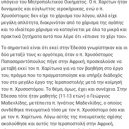
υπόγειο του Μητροπολιτικού Οικήματος. Ο π. Χαρίτων ήταν
δυναμικός και εύγλωττος ιεροκήρυκας, ενώ ο π.
Χρυσόστομος δεν είχε το χάρισμα του λόγου, αλλά είχε
μεγάλη απλότητα, διακρινόταν από το χάρισμα της αγάπης
και το ιδιαίτερο χάρισμα να καταγίνεται με όλα τα μικρά και
πρακτικά ζητήματα αυτό που λέμε ότι «έπιανε το χέρι του».
Το σημαντικό είναι ότι εκεί στην Έδεσσα γνωρίστηκαν και οι
δύο μεταξύ τους κι αργότερα, όταν ο π. Χρυσόστομος
Παπασαραντόπουλος πήγε στην Αφρική, προσκαλούσε να
μεταβή εκεί τον π. Χαρίτωνα για να τον βοηθήση στο έργο
του, πράγμα που το πραγματοποίησε και υπήρξε διάδοχός
του στο μεγάλο έργο της Ιεραποστολής μετά την κοίμησή
του π. Χρυσοστόμου. Το θέμα, όμως, έχει και συνέχεια. Στην
Έδεσσα τότε ήταν μαθητής (11-13 ετών) ο Γεώργιος
Μαδενλίδης, μετέπειτα π. Ιγνάτιος Μαδενλίδης, ο οποίος
συνδέθηκε πνευματικά τόσο με τον π. Χρυσόστομο όσο και
με τον π. Χαρίτωνα. Λόγω αύτής της πνευματικής σχέσης
ακολούθησε και αυτός την Ιεραποστολή στην Αφρική,