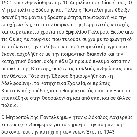
1951 και ενθρονίσθηκε την 16 Απριλίου του ιδίου έτους. Ο
Μητροπολίτης Εδέσσης και Πέλλης Παντελεήμων έδειξε
ασυνήθη ποιμαντική δραστηριότητα, πρωτοφανή για την
εποχή εκείνη, κατά την διάρκεια της Γερμανικής κατοχής
και τα μετέπειτα χρόνια του Εμφυλίου Πολέμου. Εκτός από
τις Θείες Λειτουργίες που τελούσε συχνά με το φωνητικό
του τάλαντο, την ευλάβεια και το δυναμικό κήρυγμα που
έκανε, ασχολήθηκε με την ποιμαντική διακονία και την
κατηχητική δράση, ακόμη έδειξε ηρωικό πνεύμα κατά την
διάρκεια της Κατοχής, σώζοντας πολλούς ανθρώπους από
τον θάνατο. Τότε στην Έδεσσα δημιουργήθηκαν «η
Αδελφοσύνη», τα Κατηχητικά Σχολεία, οι πρώτες
Χριστιανικές ομάδες, και ο θεσμός αυτός από την Έδεσσα
επεκτάθηκε στην Θεσσαλονίκη, και από εκεί και σε άλλες
πόλεις.
Ο Μητροπολίτης Παντελεήμων ήταν φιλόκαλος Αρχιερεύς
και έδειξε ενδιαφέρον για το κήρυγμα, την ποιμαντική
διακονία, και την κατήχηση των νέων. Έτσι το 1943