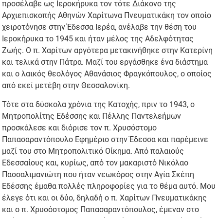
προσέλαβε ως Ιεροκήρυκα τον τότε Διάκονο της
Αρχιεπισκοπής Αθηνών Χαρίτωνα Πνευματικάκη τον οποίο
χειροτόνησε στην Έδεσσα Ιερέα, ανέλαβε την θέση του
Ιεροκήρυκα το 1945 και ήταν μέλος της Αδελφότητας
Ζωής. Ο π. Χαρίτων αργότερα μετακινήθηκε στην Κατερίνη
και τελικά στην Πάτρα. Μαζί του εργάσθηκε ένα διάστημα
και ο λαικός θεολόγος Αθανάσιος Φραγκόπουλος, ο οποίος
από εκεί μετέβη στην Θεσσαλονίκη.
Τότε στα δύσκολα χρόνια της Κατοχής, πριν το 1943, ο
Μητροπολίτης Εδέσσης και Πέλλης Παντελεήμων
προσκάλεσε και διόρισε τον π. Χρυσόστομο
Παπασαραντόπουλο Εφημέριο στην Έδεσσα και παρέμεινε
μαζί του στο Μητροπολιτικό Οίκημα. Από παλαιούς
Εδεσσαίους και, κυρίως, από τον μακαριστό Νικόλαο
Πασσαλιμανιώτη που ήταν νεωκόρος στην Αγία Σκέπη
Εδέσσης έμαθα πολλές πληροφορίες για το θέμα αυτό. Μου
έλεγε ότι και οι δύο, δηλαδή ο π. Χαρίτων Πνευματικάκης
και ο π. Χρυσόστομος Παπασαραντόπουλος, έμεναν στο