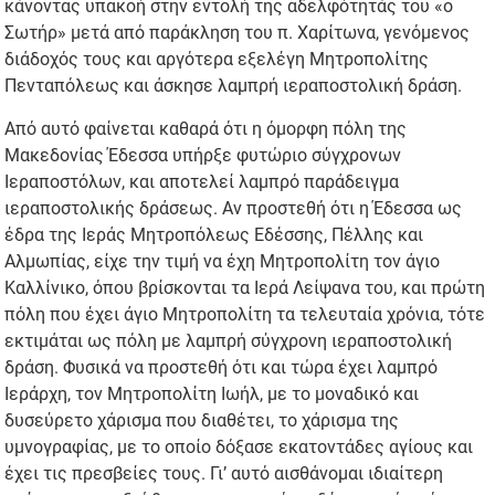
κάνοντας υπακοή στην εντολή της αδελφότητάς του «ο
Σωτήρ» μετά από παράκληση του π. Χαρίτωνα, γενόμενος
διάδοχός τους και αργότερα εξελέγη Μητροπολίτης
Πενταπόλεως και άσκησε λαμπρή ιεραποστολική δράση.
Από αυτό φαίνεται καθαρά ότι η όμορφη πόλη της
Μακεδονίας Έδεσσα υπήρξε φυτώριο σύγχρονων
Ιεραποστόλων, και αποτελεί λαμπρό παράδειγμα
ιεραποστολικής δράσεως. Αν προστεθή ότι η Έδεσσα ως
έδρα της Ιεράς Μητροπόλεως Εδέσσης, Πέλλης και
Αλμωπίας, είχε την τιμή να έχη Μητροπολίτη τον άγιο
Καλλίνικο, όπου βρίσκονται τα Ιερά Λείψανα του, και πρώτη
πόλη που έχει άγιο Μητροπολίτη τα τελευταία χρόνια, τότε
εκτιμάται ως πόλη με λαμπρή σύγχρονη ιεραποστολική
δράση. Φυσικά να προστεθή ότι και τώρα έχει λαμπρό
Ιεράρχη, τον Μητροπολίτη Ιωήλ, με το μοναδικό και
δυσεύρετο χάρισμα που διαθέτει, το χάρισμα της
υμνογραφίας, με το οποίο δόξασε εκατοντάδες αγίους και
έχει τις πρεσβείες τους. Γι’ αυτό αισθάνομαι ιδιαίτερη