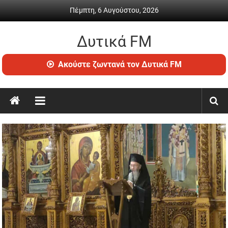
Skip
Πέμπτη, 6 Αυγούστου, 2026
to
content
Δυτικά FM
Ραδιόφωνο
Ακούστε ζωντανά τον Δυτικά FM
•
Καθημερινή
ενημέρωση
&
ψυχαγωγία