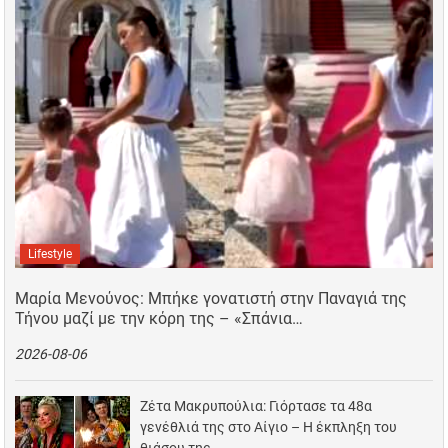
Lifestyle
Μαρία Μενούνος: Μπήκε γονατιστή στην Παναγιά της
Τήνου μαζί με την κόρη της – «Σπάνια…
2026-08-06
Ζέτα Μακρυπούλια: Γιόρτασε τα 48α
γενέθλιά της στο Αίγιο – Η έκπληξη του
θιάσου της…