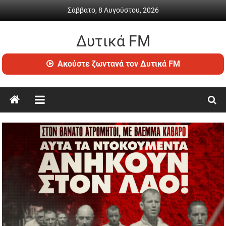
Skip
Σάββατο, 8 Αυγούστου, 2026
to
content
Δυτικά FM
Ραδιόφωνο
Ακούστε ζωντανά τον Δυτικά FM
•
Καθημερινή
ενημέρωση
&
ψυχαγωγία