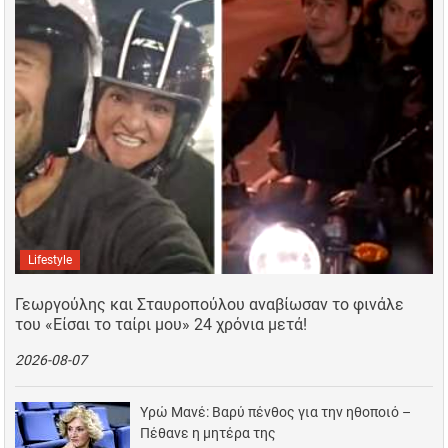
Lifestyle
Γεωργούλης και Σταυροπούλου αναβίωσαν το φινάλε
του «Είσαι το ταίρι μου» 24 χρόνια μετά!
2026-08-07
Υρώ Μανέ: Βαρύ πένθος για την ηθοποιό –
Πέθανε η μητέρα της