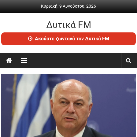
Skip
Κυριακή, 9 Αυγούστου, 2026
to
content
Δυτικά FM
Ραδιόφωνο
Ακούστε ζωντανά τον Δυτικά FM
•
Καθημερινή
ενημέρωση
&
ψυχαγωγία