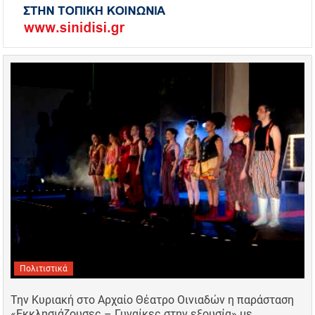
Πολιτιστικά
Την Κυριακή στο Αρχαίο Θέατρο Οινιαδών η παράσταση
«Εκκλησιάζουσες – Γυναίκες στην εξουσία» με