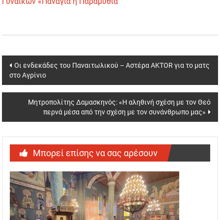
Γυναικών «Παναγία η Παραμυθία
Post
Οι ενδεκάδες του Παναιτωλικού – Αστέρα AKTOR για το ματς
στο Αγρίνιο
navigation
Μητροπολίτης Δαμασκηνός: «Η αληθινή σχέση με τον Θεό
περνά μέσα από την σχέση με τον συνάνθρωπο μας»
Μπορεί επίσης να σας αρέσουν