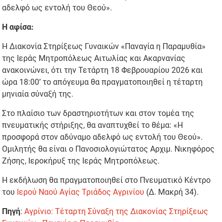
αδελφό ως εντολή του Θεού».
Η αφίσα:
Η Διακονία Στηρίξεως Γυναικών «Παναγία η Παραμυθία»
της Ιεράς Μητροπόλεως Αιτωλίας και Ακαρνανίας
ανακοινώνει, ότι την Τετάρτη 18 Φεβρουαρίου 2026 και
ώρα 18:00’ το απόγευμα θα πραγματοποιηθεί η τέταρτη
μηνιαία σύναξή της.
Στο πλαίσιο των δραστηριοτήτων και στον τομέα της
πνευματικής στήριξης, θα αναπτυχθεί το θέμα: «Η
προσφορά στον αδύναμο αδελφό ως εντολή του Θεού».
Ομιλητής θα είναι ο Πανοσιολογιώτατος Αρχιμ. Νικηφόρος
Ζήσης, Ιεροκήρυξ της Ιεράς Μητροπόλεως.
Η εκδήλωση θα πραγματοποιηθεί στο Πνευματικό Κέντρο
του
Ιερού Ναού Αγίας Τριάδος Αγρινίου
(Δ. Μακρή 34).
Πηγή
:
Αγρίνιο: Τέταρτη Σύναξη της Διακονίας Στηρίξεως