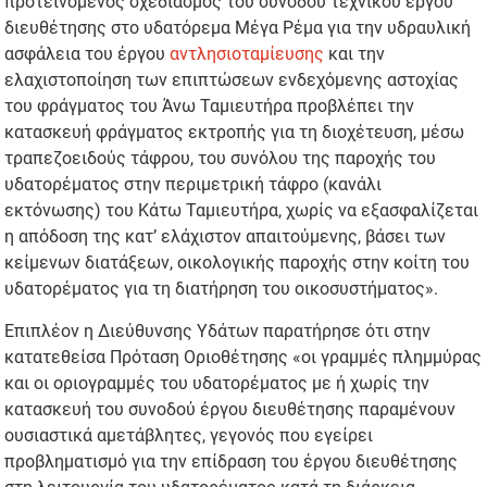
προτεινόμενος σχεδιασμός του συνοδού τεχνικού έργου
διευθέτησης στο υδατόρεμα Μέγα Ρέμα για την υδραυλική
ασφάλεια του έργου
αντλησιοταμίευσης
και την
ελαχιστοποίηση των επιπτώσεων ενδεχόμενης αστοχίας
του φράγματος του Άνω Ταμιευτήρα προβλέπει την
κατασκευή φράγματος εκτροπής για τη διοχέτευση, μέσω
τραπεζοειδούς τάφρου, του συνόλου της παροχής του
υδατορέματος στην περιμετρική τάφρο (κανάλι
εκτόνωσης) του Κάτω Ταμιευτήρα, χωρίς να εξασφαλίζεται
η απόδοση της κατ’ ελάχιστον απαιτούμενης, βάσει των
κείμενων διατάξεων, οικολογικής παροχής στην κοίτη του
υδατορέματος για τη διατήρηση του οικοσυστήματος».
Επιπλέον η Διεύθυνσης Υδάτων παρατήρησε ότι στην
κατατεθείσα Πρόταση Οριοθέτησης «οι γραμμές πλημμύρας
και οι οριογραμμές του υδατορέματος με ή χωρίς την
κατασκευή του συνοδού έργου διευθέτησης παραμένουν
ουσιαστικά αμετάβλητες, γεγονός που εγείρει
προβληματισμό για την επίδραση του έργου διευθέτησης