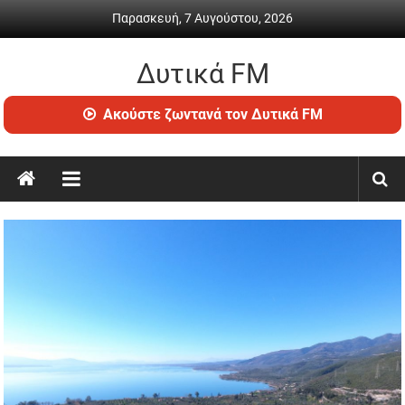
Skip
Παρασκευή, 7 Αυγούστου, 2026
to
content
Δυτικά FM
Ραδιόφωνο
Ακούστε ζωντανά τον Δυτικά FM
•
Καθημερινή
ενημέρωση
&
ψυχαγωγία