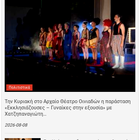
Πολιτιστικά
Την Κυριακή στο Αρχαίο Θέατρο Οινιαδών η παράσταση
«Εκκλησιάζουσες – Γυναίκες στην εξουσία» με
Χατζηπαναγιώτη…
2026-08-08