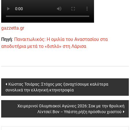
gazzetta.gr
Πηγή
:
Παναιτωλικός: Η ομιλία του Αναστασίου στα
αποδυτήρια μετά το «διπλό» στη Λάρισα
Post
Κώστας Τσιάρας: Στόχος μας ξαναχτίσουμε καλύτερα
συνολικά την ελληνική κτηνοτροφία
navigation
Χειμερινοί Ολυμπιακοί Αγώνες 2026: Σοκ με την θρυλική
Λίντσεϊ Βον – Υπέστη ρήξη πρόσθιου χιαστού