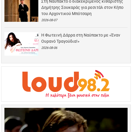
Στη Ναύπακτο ο διακεκριμένος κιθαριστής
Δημήτρης Σουκαράς για ρεσιτάλ στον Κήπο
του Αρχοντικού Μπότσαρη
2026-08-07
Η Φωτεινή Δάρρα στη Ναύπακτο με «Έναν
Ουρανό Τραγούδια!»
2026-08-06