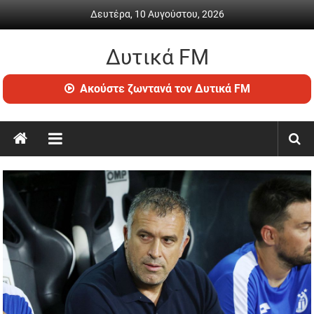
Skip
Δευτέρα, 10 Αυγούστου, 2026
to
content
Δυτικά FM
Ραδιόφωνο
Ακούστε ζωντανά τον Δυτικά FM
•
Καθημερινή
ενημέρωση
&
ψυχαγωγία