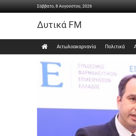
Skip
Σάββατο, 8 Αυγούστου, 2026
to
content
Δυτικά FM
Ραδιόφωνο
•
Αιτωλοακαρνανία
Πολιτικά
Καθημερινή
ενημέρωση
&
ψυχαγωγία