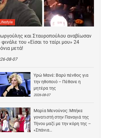
Lifestyle
εωργούλης και Σταυροπούλου αναβίωσαν
 φινάλε του «Είσαι το ταίρι μου» 24
όνια μετά!
26-08-07
Υρώ Μανέ: Βαρύ πένθος για
την ηθοποιό – Πέθανε η
μητέρα της
2026-08-07
Μαρία Μενούνος: Μπήκε
γονατιστή στην Παναγιά της
Τήνου μαζί με την κόρη της –
«Σπάνια…
2026-08-06