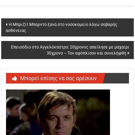
Post
Η Μπριζίτ Μπαρντό ξανά στο νοσοκομείο λόγω σοβαρής
ασθένειας
navigation
Επεισόδιο στο Αγγελόκαστρο: 20χρονος απείλησε με μαχαίρι
30χρονο – Τον αφόπλισαν και συνελήφθη
Μπορεί επίσης να σας αρέσουν