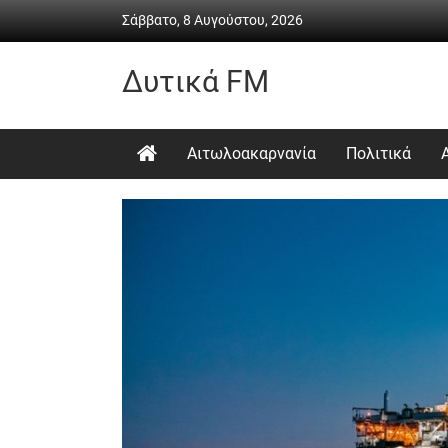
Skip
Σάββατο, 8 Αυγούστου, 2026
to
content
Δυτικά FM
Ραδιόφωνο
•
Αιτωλοακαρνανία
Πολιτικά
Καθημερινή
ενημέρωση
&
ψυχαγωγία