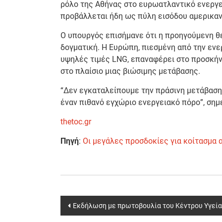
ρόλο της Αθήνας στο ευρωατλαντικό ενεργει
προβάλλεται ήδη ως πύλη εισόδου αμερικαν
Ο υπουργός επισήμανε ότι η προηγούμενη θ
δογματική. Η Ευρώπη, πιεσμένη από την ενερ
υψηλές τιμές LNG, επαναφέρει στο προσκήν
στο πλαίσιο μιας βιώσιμης μετάβασης.
“Δεν εγκαταλείπουμε την πράσινη μετάβασ
έναν πιθανό εγχώριο ενεργειακό πόρο”, σημ
thetoc.gr
Πηγή
:
Οι μεγάλες προσδοκίες για κοίτασμα αε
Post
Εκδήλωση με πρωτοβουλία του Κέντρου Υγεία
navigation