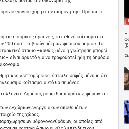
άλλαξε μόνιμα την οικονομία της:
όμενες γενιές χάρη στην επιμονή της. Πρέπει κι
Η
η τις σεισμικές έρευνες, το πιθανό κοίτασμα στο
Φ
των 200 εκατ. κυβικών μέτρων φυσικού αερίου. Το
(β
καταρκτικό στάδιο –καθώς μόνο η γεώτρηση μπορεί
20
εις– είναι αρκετό για να τροφοδοτεί ήδη τη δημόσια
οικονομία.
ιθμητικές λεπτομέρειες, έστειλε σαφές μήνυμα ότι
λλεύσιμο κοίτασμα, αυτό θα σημάνει:
το ελληνικό Δημόσιο, μέσω δικαιωμάτων, φόρων και
ία των εγχώριων ενεργειακών αποθεμάτων
τοιχείο της χώρας.
παραχωρήσεων υδρογονανθράκων, οι οποίες από
ονται σε χαρτοφυλάκιο υψηλού επενδυτικού