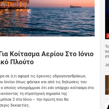
Τη
π
ια Κοίτασμα Αερίου Στο Ιόνιο
σ
νικό Πλούτο
20
ρα σε ό,τι αφορά τις έρευνες υδρογονανθράκων,
ου Ιονίου όπως φάνηκε και από τις δηλώσεις του
ο οποίος υπογράμμισε ότι εάν υπάρχει κοίτασμα στο
εικνύοντας τη στρατηγική σημασία της
μπλοκ 2 στο Ιόνιο – την πρώτη που θα
σερις δεκαετίες.