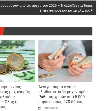
οδεμάτων από τις αρχές του 2026 – Τι αλλάζει για Temu,
Shein, e-shops και καταναλωτές
ήμερα ο νέος
Ανοίγει αύριο ο νέος
ικός μηχανισμός:
εξωδικαστικός μηχανισμός:
χιλιάδες
Ρύθμιση χρεών από 5.000
 – Όλες οι
ευρώ σε έως 420 δόσεις
ειες
2026-07-31