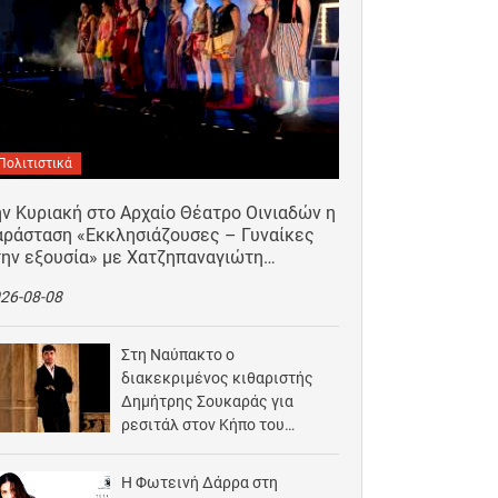
Πολιτιστικά
ν Κυριακή στο Αρχαίο Θέατρο Οινιαδών η
αράσταση «Εκκλησιάζουσες – Γυναίκες
την εξουσία» με Χατζηπαναγιώτη…
26-08-08
Στη Ναύπακτο ο
διακεκριμένος κιθαριστής
Δημήτρης Σουκαράς για
ρεσιτάλ στον Κήπο του
Αρχοντικού Μπότσαρη
2026-08-07
Η Φωτεινή Δάρρα στη