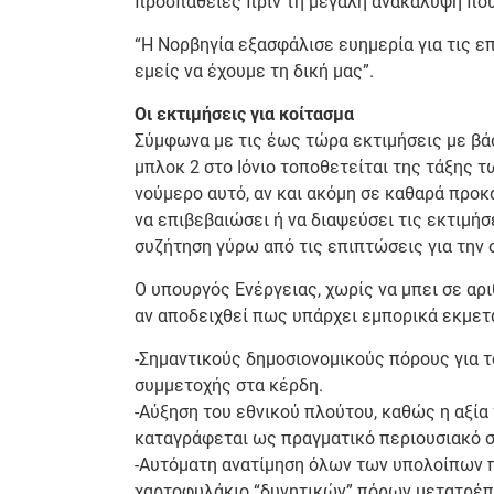
προσπάθειες πριν τη μεγάλη ανακάλυψη που 
“Η Νορβηγία εξασφάλισε ευημερία για τις επ
εμείς να έχουμε τη δική μας”.
Οι εκτιμήσεις για κοίτασμα
Σύμφωνα με τις έως τώρα εκτιμήσεις με βάσ
μπλοκ 2 στο Ιόνιο τοποθετείται της τάξης 
νούμερο αυτό, αν και ακόμη σε καθαρά προ
να επιβεβαιώσει ή να διαψεύσει τις εκτιμήσ
συζήτηση γύρω από τις επιπτώσεις για την 
Ο υπουργός Ενέργειας, χωρίς να μπει σε αρ
αν αποδειχθεί πως υπάρχει εμπορικά εκμετα
-Σημαντικούς δημοσιονομικούς πόρους για 
συμμετοχής στα κέρδη.
-Αύξηση του εθνικού πλούτου, καθώς η αξ
καταγράφεται ως πραγματικό περιουσιακό σ
-Αυτόματη ανατίμηση όλων των υπολοίπων 
χαρτοφυλάκιο “δυνητικών” πόρων μετατρέπ