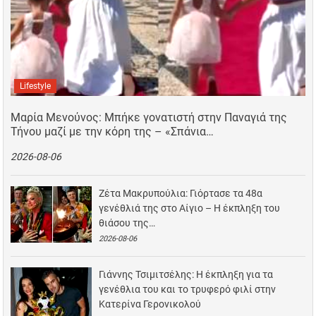
Lifestyle
Μαρία Μενούνος: Μπήκε γονατιστή στην Παναγιά της
Τήνου μαζί με την κόρη της – «Σπάνια…
2026-08-06
Ζέτα Μακρυπούλια: Γιόρτασε τα 48α
γενέθλιά της στο Αίγιο – Η έκπληξη του
θιάσου της…
2026-08-06
Γιάννης Τσιμιτσέλης: Η έκπληξη για τα
γενέθλια του και το τρυφερό φιλί στην
Κατερίνα Γερονικολού