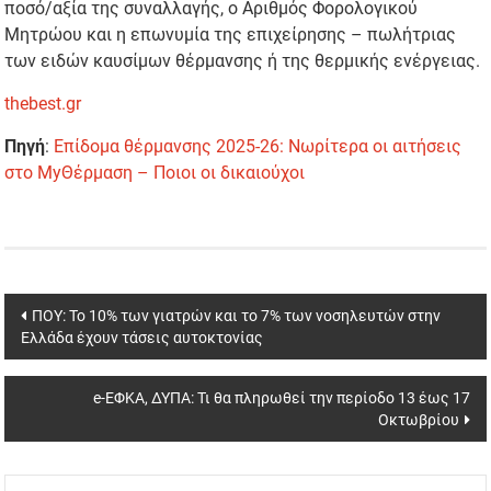
ποσό/αξία της συναλλαγής, ο Αριθμός Φορολογικού
Μητρώου και η επωνυμία της επιχείρησης – πωλήτριας
των ειδών καυσίμων θέρμανσης ή της θερμικής ενέργειας.
thebest.gr
Πηγή
:
Επίδομα θέρμανσης 2025-26: Νωρίτερα οι αιτήσεις
στο MyΘέρμαση – Ποιοι οι δικαιούχοι
Post
ΠΟΥ: Το 10% των γιατρών και το 7% των νοσηλευτών στην
Ελλάδα έχουν τάσεις αυτοκτονίας
navigation
e-ΕΦΚΑ, ΔΥΠΑ: Τι θα πληρωθεί την περίοδο 13 έως 17
Οκτωβρίου