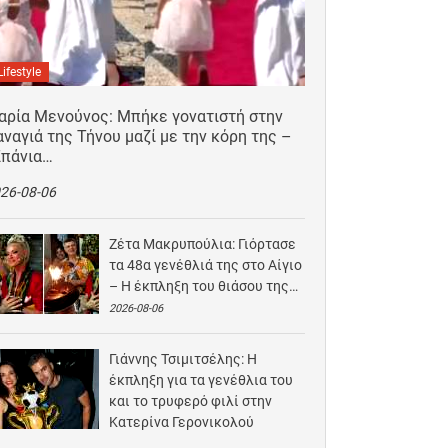
Lifestyle
αρία Μενούνος: Μπήκε γονατιστή στην
ναγιά της Τήνου μαζί με την κόρη της –
Σπάνια…
26-08-06
Ζέτα Μακρυπούλια: Γιόρτασε
τα 48α γενέθλιά της στο Αίγιο
– Η έκπληξη του θιάσου της…
2026-08-06
Γιάννης Τσιμιτσέλης: Η
έκπληξη για τα γενέθλια του
και το τρυφερό φιλί στην
Κατερίνα Γερονικολού
2026-08-05