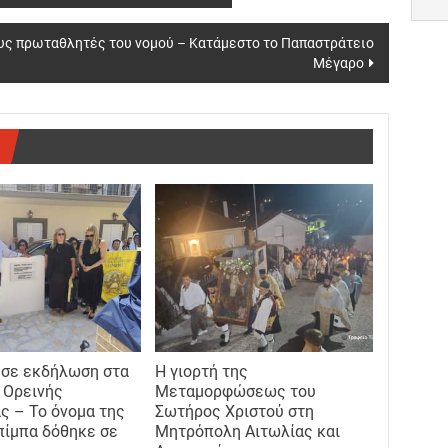
τους πρωταθλητές του νομού – Κατάμεστο το Παπαστράτειο
Μέγαρο
 σε εκδήλωση στα
Η γιορτή της
 Ορεινής
Μεταμορφώσεως του
ς – Το όνομα της
Σωτήρος Χριστού στη
ίμπα δόθηκε σε
Μητρόπολη Αιτωλίας και