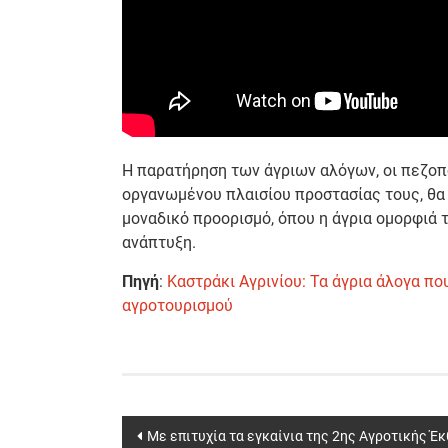
Η παρατήρηση των άγριων αλόγων, οι πεζοπο
οργανωμένου πλαισίου προστασίας τους, θα
μοναδικό προορισμό, όπου η άγρια ομορφιά 
ανάπτυξη.
Πηγή
:
Καστράκι Αγρινίου: Τα άγρια άλογα πο
αγροτουρισμού
Post
Με επιτυχία τα εγκαίνια της 2ης Αγροτικής Έ