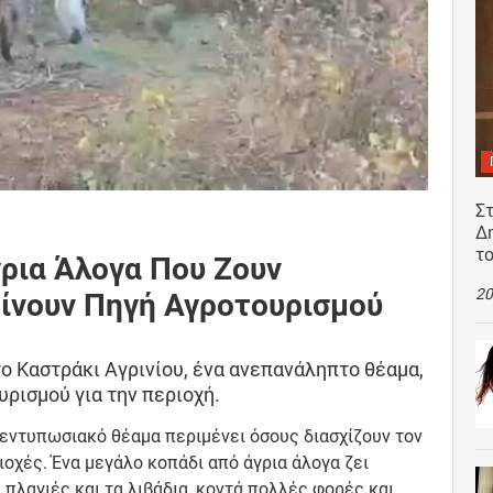
Σ
Δ
τ
γρια Άλογα Που Ζουν
20
ίνουν Πηγή Αγροτουρισμού
ο Καστράκι Αγρινίου, ένα ανεπανάληπτο θέαμα,
υρισμού για την περιοχή.
 εντυπωσιακό θέαμα περιμένει όσους διασχίζουν τον
ιοχές. Ένα μεγάλο κοπάδι από άγρια άλογα ζει
 πλαγιές και τα λιβάδια, κοντά πολλές φορές και