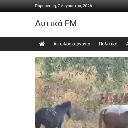
Skip
Παρασκευή, 7 Αυγούστου, 2026
to
content
Δυτικά FM
Ραδιόφωνο
•
Αιτωλοακαρνανία
Πολιτικά
Καθημερινή
ενημέρωση
&
ψυχαγωγία