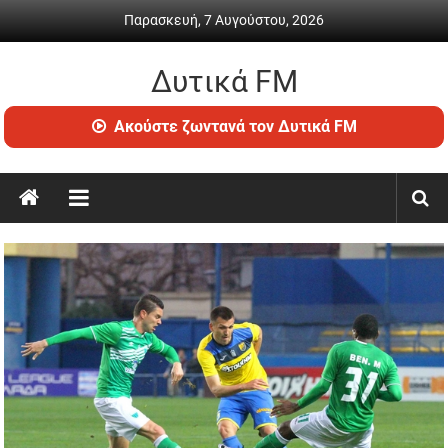
Skip
Παρασκευή, 7 Αυγούστου, 2026
to
content
Δυτικά FM
Ραδιόφωνο
Ακούστε ζωντανά τον Δυτικά FM
•
Καθημερινή
ενημέρωση
&
ψυχαγωγία