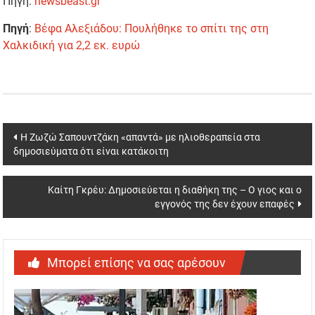
Πηγή:
newsbeast.gr
Πηγή
:
Βέφα Αλεξιάδου: Πουλήθηκε το σπίτι της στη
Χαλκιδική για 2,2 εκ. ευρώ
Post
Η Ζωζώ Σαπουντζάκη «απαντά» με ηλιοθεραπεία στα
δημοσιεύματα ότι είναι κατάκοιτη
navigation
Καίτη Γκρέυ: Δημοσιεύεται η διαθήκη της – Ο γιος και ο
εγγονός της δεν έχουν επαφές
Μπορεί επίσης να σας αρέσουν