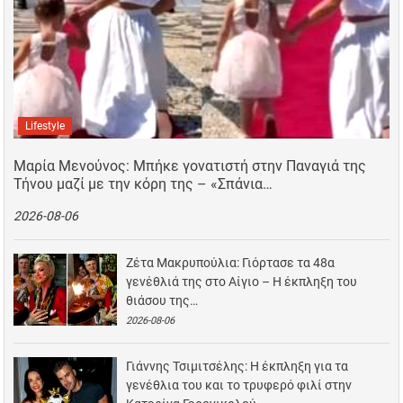
Lifestyle
Μαρία Μενούνος: Μπήκε γονατιστή στην Παναγιά της
Τήνου μαζί με την κόρη της – «Σπάνια…
2026-08-06
Ζέτα Μακρυπούλια: Γιόρτασε τα 48α
γενέθλιά της στο Αίγιο – Η έκπληξη του
θιάσου της…
2026-08-06
Γιάννης Τσιμιτσέλης: Η έκπληξη για τα
γενέθλια του και το τρυφερό φιλί στην