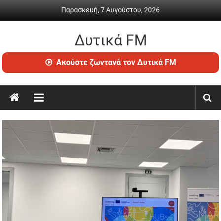
Skip
Παρασκευή, 7 Αυγούστου, 2026
to
content
Δυτικά FM
Ραδιόφωνο
Ακούστε ζωντανά τον Δυτικά FM
•
Καθημερινή
ενημέρωση
&
ψυχαγωγία