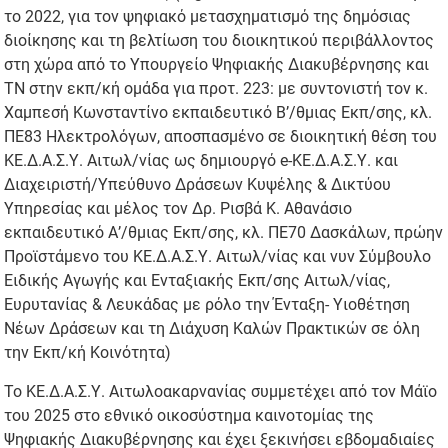
το 2022, για τον ψηφιακό μετασχηματισμό της δημόσιας
διοίκησης και τη βελτίωση του διοικητικού περιβάλλοντος
στη χώρα από το Υπουργείο Ψηφιακής Διακυβέρνησης και
ΤΝ στην εκπ/κή ομάδα για πρoτ. 223: με συντονιστή τον κ.
Χαμπεσή Κωνσταντίνο εκπαιδευτικό Β’/θμιας Εκπ/σης, κλ.
ΠΕ83 Ηλεκτρολόγων, αποσπασμένο σε διοικητική θέση του
ΚΕ.Δ.Α.Σ.Υ. Αιτωλ/νίας ως δημιουργό e-ΚΕ.Δ.Α.Σ.Υ. και
Διαχειριστή/Υπεύθυνο Δράσεων Κυψέλης & Δικτύου
Υπηρεσίας και μέλος τον Δρ. Ρισβά Κ. Αθανάσιο
εκπαιδευτικό Α’/θμιας Εκπ/σης, κλ. ΠΕ70 Δασκάλων, πρώην
Προϊστάμενο του ΚΕ.Δ.Α.Σ.Υ. Αιτωλ/νίας και νυν Σύμβουλο
Ειδικής Αγωγής και Ενταξιακής Εκπ/σης Αιτωλ/νίας,
Ευρυτανίας & Λευκάδας με ρόλο την Ένταξη- Υιοθέτηση
Νέων Δράσεων και τη Διάχυση Καλών Πρακτικών σε όλη
την Εκπ/κή Κοινότητα)
Το ΚΕ.Δ.Α.Σ.Υ. Αιτωλοακαρνανίας συμμετέχει από τον Μάϊο
του 2025 στο εθνικό οικοσύστημα καινοτομίας της
Ψηφιακής Διακυβέρνησης και έχει ξεκινήσει εβδομαδιαίες