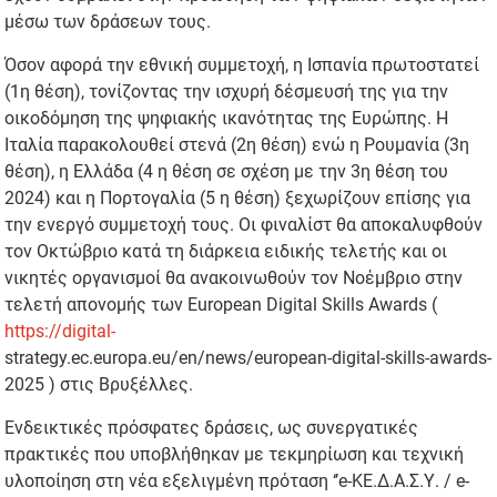
μέσω των δράσεων τους.
Όσον αφορά την εθνική συμμετοχή, η Ισπανία πρωτοστατεί
(1η θέση), τονίζοντας την ισχυρή δέσμευσή της για την
οικοδόμηση της ψηφιακής ικανότητας της Ευρώπης. Η
Ιταλία παρακολουθεί στενά (2η θέση) ενώ η Ρουμανία (3η
θέση), η Ελλάδα (4 η θέση σε σχέση με την 3η θέση του
2024) και η Πορτογαλία (5 η θέση) ξεχωρίζουν επίσης για
την ενεργό συμμετοχή τους. Οι φιναλίστ θα αποκαλυφθούν
τον Οκτώβριο κατά τη διάρκεια ειδικής τελετής και οι
νικητές οργανισμοί θα ανακοινωθούν τον Νοέμβριο στην
τελετή απονομής των European Digital Skills Awards (
https://digital-
strategy.ec.europa.eu/en/news/european-digital-skills-awards-
2025 ) στις Βρυξέλλες.
Ενδεικτικές πρόσφατες δράσεις, ως συνεργατικές
πρακτικές που υποβλήθηκαν με τεκμηρίωση και τεχνική
υλοποίηση στη νέα εξελιγμένη πρόταση ‘’e-ΚΕ.Δ.Α.Σ.Υ. / e-