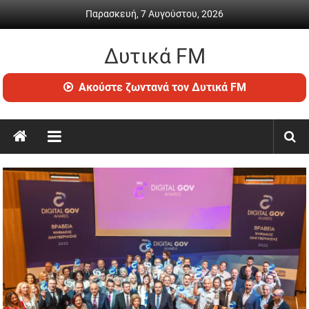
Skip
Παρασκευή, 7 Αυγούστου, 2026
to
content
Δυτικά FM
Ραδιόφωνο
Ακούστε ζωντανά τον Δυτικά FM
•
Καθημερινή
ενημέρωση
&
ψυχαγωγία