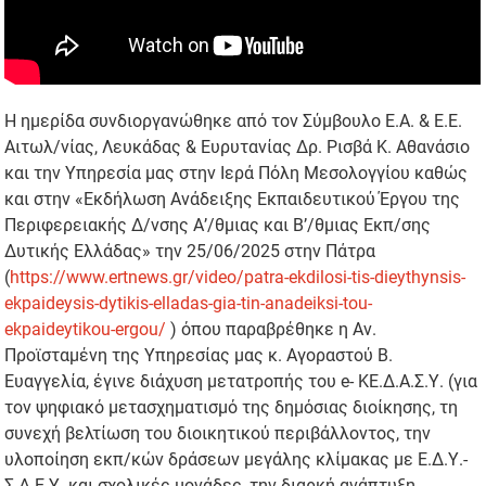
Η ημερίδα συνδιοργανώθηκε από τον Σύμβουλο Ε.Α. & Ε.Ε.
Αιτωλ/νίας, Λευκάδας & Ευρυτανίας Δρ. Ρισβά Κ. Αθανάσιο
και την Υπηρεσία μας στην Ιερά Πόλη Μεσολογγίου καθώς
και στην «Εκδήλωση Ανάδειξης Εκπαιδευτικού Έργου της
Περιφερειακής Δ/νσης Α’/θμιας και Β’/θμιας Εκπ/σης
Δυτικής Ελλάδας» την 25/06/2025 στην Πάτρα
(
https://www.ertnews.gr/video/patra-ekdilosi-tis-dieythynsis-
ekpaideysis-dytikis-elladas-gia-tin-anadeiksi-tou-
ekpaideytikou-ergou/
) όπου παραβρέθηκε η Αν.
Προϊσταμένη της Υπηρεσίας μας κ. Αγοραστού Β.
Ευαγγελία, έγινε διάχυση μετατροπής του e- ΚΕ.Δ.Α.Σ.Υ. (για
τον ψηφιακό μετασχηματισμό της δημόσιας διοίκησης, τη
συνεχή βελτίωση του διοικητικού περιβάλλοντος, την
υλοποίηση εκπ/κών δράσεων μεγάλης κλίμακας με Ε.Δ.Υ.-
Σ.Δ.Ε.Υ. και σχολικές μονάδες, την διαρκή ανάπτυξη