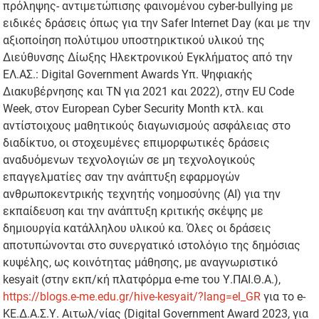
πρόληψης- αντιμετώπισης φαινομένου cyber-bullying με
ειδικές δράσεις όπως για την Safer Internet Day (και με την
αξιοποίηση πολύτιμου υποστηρικτικού υλικού της
Διεύθυνσης Δίωξης Ηλεκτρονικού Εγκλήματος από την
ΕΛ.ΑΣ.: Digital Government Awards Υπ. Ψηφιακής
Διακυβέρνησης και ΤΝ για 2021 και 2022), στην EU Code
Week, στον European Cyber Security Month κτλ. και
αντίστοιχους μαθητικούς διαγωνισμούς ασφάλειας στο
διαδίκτυο, οι στοχευμένες επιμορφωτικές δράσεις
αναδυόμενων τεχνολογιών σε μη τεχνολογικούς
επαγγελματίες σαν την ανάπτυξη εφαρμογών
ανθρωποκεντρικής τεχνητής νοημοσύνης (ΑΙ) για την
εκπαίδευση και την ανάπτυξη κριτικής σκέψης με
δημιουργία κατάλληλου υλικού κα. Όλες οι δράσεις
αποτυπώνονται στο συνεργατικό ιστολόγιο της δημόσιας
κυψέλης, ως κοινότητας μάθησης, με αναγνωριστικό
kesyait (στην εκπ/κή πλατφόρμα e-me του Υ.ΠΑΙ.Θ.Α.),
https://blogs.e-me.edu.gr/hive-kesyait/?lang=el_GR
για το e-
ΚΕ.Δ.Α.Σ.Υ. Αιτωλ/νίας (Digital Government Award 2023, για