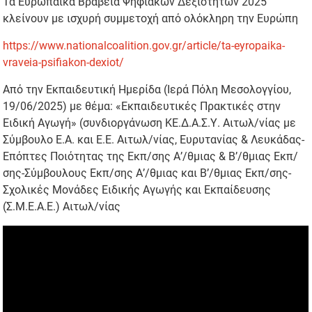
Τα Ευρωπαϊκά Βραβεία Ψηφιακών Δεξιοτήτων 2025
κλείνουν με ισχυρή συμμετοχή από ολόκληρη την Ευρώπη
https://www.nationalcoalition.gov.gr/article/ta-eyropaika-
vraveia-psifiakon-dexiot/
Από την Εκπαιδευτική Ημερίδα (Ιερά Πόλη Μεσολογγίου,
19/06/2025) με θέμα: «Εκπαιδευτικές Πρακτικές στην
Ειδική Αγωγή» (συνδιοργάνωση ΚΕ.Δ.Α.Σ.Υ. Αιτωλ/νίας με
Σύμβουλο Ε.Α. και Ε.Ε. Αιτωλ/νίας, Ευρυτανίας & Λευκάδας-
Επόπτες Ποιότητας της Εκπ/σης Α’/θμιας & Β’/θμιας Εκπ/
σης-Σύμβουλους Εκπ/σης Α’/θμιας και Β’/θμιας Εκπ/σης-
Σχολικές Μονάδες Ειδικής Αγωγής και Εκπαίδευσης
(Σ.Μ.Ε.Α.Ε.) Αιτωλ/νίας