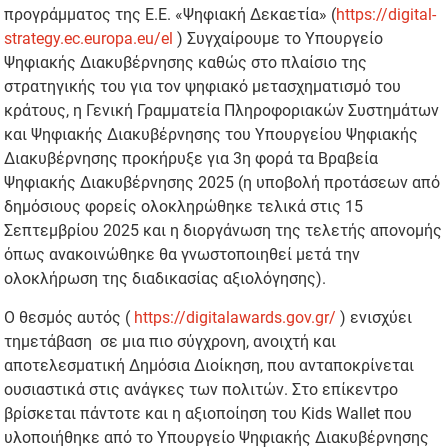
προγράμματος της Ε.Ε. «Ψηφιακή Δεκαετία» (
https://digital-
strategy.ec.europa.eu/el
) Συγχαίρουμε το Υπουργείο
Ψηφιακής Διακυβέρνησης καθώς στο πλαίσιο της
στρατηγικής του για τον ψηφιακό μετασχηματισμό του
κράτους, η Γενική Γραμματεία Πληροφοριακών Συστημάτων
και Ψηφιακής Διακυβέρνησης του Υπουργείου Ψηφιακής
Διακυβέρνησης προκήρυξε για 3η φορά τα Βραβεία
Ψηφιακής Διακυβέρνησης 2025 (η υποβολή προτάσεων από
δημόσιους φορείς ολοκληρώθηκε τελικά στις 15
Σεπτεμβρίου 2025 και η διοργάνωση της τελετής απονομής
όπως ανακοινώθηκε θα γνωστοποιηθεί μετά την
ολοκλήρωση της διαδικασίας αξιολόγησης).
Ο θεσμός αυτός (
https://digitalawards.gov.gr/
) ενισχύει
τημετάβαση σε μια πιο σύγχρονη, ανοιχτή και
αποτελεσματική Δημόσια Διοίκηση, που ανταποκρίνεται
ουσιαστικά στις ανάγκες των πολιτών. Στο επίκεντρο
βρίσκεται πάντοτε και η αξιοποίηση του Kids Wallet που
υλοποιήθηκε από το Υπουργείο Ψηφιακής Διακυβέρνησης