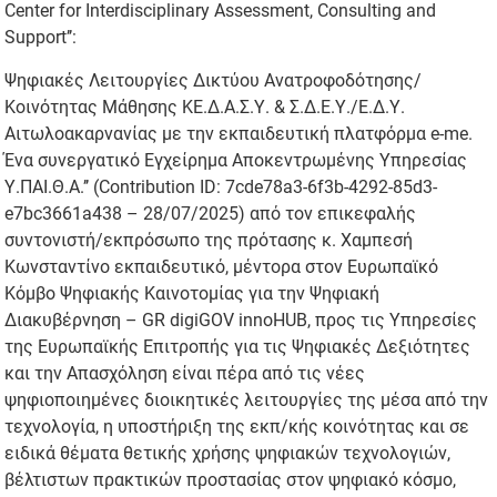
Center for Interdisciplinary Assessment, Consulting and
Support’’:
Ψηφιακές Λειτουργίες Δικτύου Ανατροφοδότησης/
Κοινότητας Μάθησης ΚΕ.Δ.Α.Σ.Υ. & Σ.Δ.Ε.Υ./Ε.Δ.Υ.
Αιτωλοακαρνανίας με την εκπαιδευτική πλατφόρμα e-me.
Ένα συνεργατικό Εγχείρημα Αποκεντρωμένης Υπηρεσίας
Υ.ΠΑΙ.Θ.Α.’’ (Contribution ID: 7cde78a3-6f3b-4292-85d3-
e7bc3661a438 – 28/07/2025) από τον επικεφαλής
συντονιστή/εκπρόσωπο της πρότασης κ. Χαμπεσή
Κωνσταντίνο εκπαιδευτικό, μέντορα στον Ευρωπαϊκό
Κόμβο Ψηφιακής Καινοτομίας για την Ψηφιακή
Διακυβέρνηση – GR digiGOV innoHUB, προς τις Υπηρεσίες
της Ευρωπαϊκής Επιτροπής για τις Ψηφιακές Δεξιότητες
και την Απασχόληση είναι πέρα από τις νέες
ψηφιοποιημένες διοικητικές λειτουργίες της μέσα από την
τεχνολογία, η υποστήριξη της εκπ/κής κοινότητας και σε
ειδικά θέματα θετικής χρήσης ψηφιακών τεχνολογιών,
βέλτιστων πρακτικών προστασίας στον ψηφιακό κόσμο,