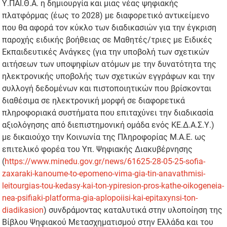
Υ.ΠΑΙ.Θ.Α. η δημιουργία και μιας νέας ψηφιακής
πλατφόρμας (έως το 2028) με διαφορετικό αντικείμενο
που θα αφορά τον κύκλο των διαδικασιών για την έγκριση
παροχής ειδικής βοήθειας σε Μαθητές/τριες με Ειδικές
Εκπαιδευτικές Ανάγκες (για την υποβολή των σχετικών
αιτήσεων των υποψηφίων ατόμων με την δυνατότητα της
ηλεκτρονικής υποβολής των σχετικών εγγράφων και την
συλλογή δεδομένων και πιστοποιητικών που βρίσκονται
διαθέσιμα σε ηλεκτρονική μορφή σε διαφορετικά
πληροφοριακά συστήματα που επιταχύνει την διαδικασία
αξιολόγησης από διεπιστημονική ομάδα ενός ΚΕ.Δ.Α.Σ.Υ.)
με δικαιούχο την Κοινωνία της Πληροφορίας Μ.Α.Ε. ως
επιτελικό φορέα του Υπ. Ψηφιακής Διακυβέρνησης
(
https://www.minedu.gov.gr/news/61625-28-05-25-sofia-
zaxaraki-kanoume-to-epomeno-vima-gia-tin-anavathmisi-
leitourgias-tou-kedasy-kai-ton-ypiresion-pros-kathe-oikogeneia-
nea-psifiaki-platforma-gia-aplopoiisi-kai-epitaxynsi-ton-
diadikasion
) συνδράμοντας καταλυτικά στην υλοποίηση της
Βίβλου Ψηφιακού Μετασχηματισμού στην Ελλάδα και του