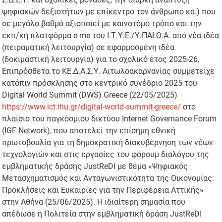
ψηφιακών δεξιοτήτων με επίκεντρο τον άνθρωπο κα.) που
σε μεγάλο βαθμό αξιοποιεί με καινοτόμο τρόπο και την
εκπ/κή πλατφόρμα e-me του Ι.Τ.Υ.Ε./Υ.ΠΑΙ.Θ.Α. από νέα ιδέα
(πειραματική λειτουργία) σε εφαρμοσμένη ιδέα
(δοκιμαστική λειτουργία) για το σχολικό έτος 2025-26.
Επιπρόσθετα το ΚΕ.∆.Α.Σ.Υ. Αιτωλοακαρνανίας συμμετείχε
κατόπιν πρόσκλησης στο κεντρικό συνέδριο 2025 του
Digital World Summit (DWS) Greece (22/05/2025)
https://www.ict.ihu.gr/digital-world-summit-greece/
στο
πλαίσιο του παγκόσμιου δικτύου Internet Governance Forum
(IGF Network), που αποτελεί την επίσημη εθνική
πρωτοβουλία για τη δημοκρατική διακυβέρνηση των νέων
τεχνολογιών και στις εργασίες του φόρουμ διαλόγου της
εμβληματικής δράσης JustReDI με θέμα «Ψηφιακός
Μετασχηματισμός και Ανταγωνιστικότητα της Οικονομίας:
Προκλήσεις και Ευκαιρίες για την Περιφέρεια Αττικής»
στην Αθήνα (25/06/2025). Η ιδιαίτερη σημασία που
απέδωσε η Πολιτεία στην εμβληματική δράση JustReDI