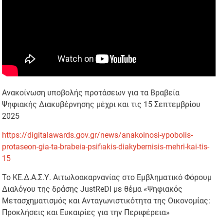
Ανακοίνωση υποβολής προτάσεων για τα Βραβεία
Ψηφιακής Διακυβέρνησης μέχρι και τις 15 Σεπτεμβρίου
2025
https://digitalawards.gov.gr/news/anakoinosi-ypobolis-
protaseon-gia-ta-brabeia-psifiakis-diakybernisis-mehri-kai-tis-
15
Το ΚΕ.Δ.Α.Σ.Υ. Αιτωλοακαρνανίας στο Εμβληματικό Φόρουμ
Διαλόγου της δράσης JustReDI με θέμα «Ψηφιακός
Μετασχηματισμός και Ανταγωνιστικότητα της Οικονομίας:
Προκλήσεις και Ευκαιρίες για την Περιφέρεια»