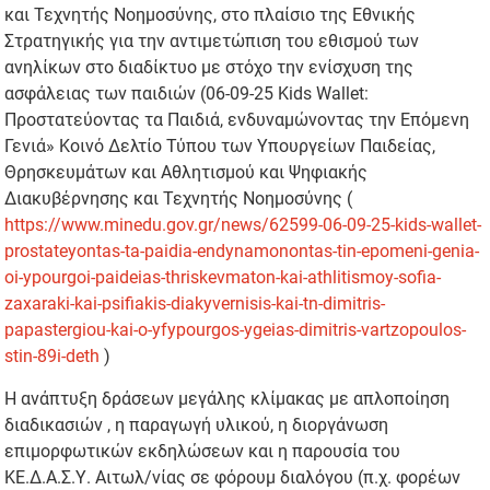
και Τεχνητής Νοημοσύνης, στο πλαίσιο της Εθνικής
Στρατηγικής για την αντιμετώπιση του εθισμού των
ανηλίκων στο διαδίκτυο με στόχο την ενίσχυση της
ασφάλειας των παιδιών (06-09-25 Kids Wallet:
Προστατεύοντας τα Παιδιά, ενδυναμώνοντας την Επόμενη
Γενιά» Κοινό Δελτίο Τύπου των Υπουργείων Παιδείας,
Θρησκευμάτων και Αθλητισμού και Ψηφιακής
Διακυβέρνησης και Τεχνητής Νοημοσύνης (
https://www.minedu.gov.gr/news/62599-06-09-25-kids-wallet-
prostateyontas-ta-paidia-endynamonontas-tin-epomeni-genia-
oi-ypourgoi-paideias-thriskevmaton-kai-athlitismoy-sofia-
zaxaraki-kai-psifiakis-diakyvernisis-kai-tn-dimitris-
papastergiou-kai-o-yfypourgos-ygeias-dimitris-vartzopoulos-
stin-89i-deth
)
Η ανάπτυξη δράσεων μεγάλης κλίμακας με απλοποίηση
διαδικασιών , η παραγωγή υλικού, η διοργάνωση
επιμορφωτικών εκδηλώσεων και η παρουσία του
ΚΕ.Δ.Α.Σ.Υ. Αιτωλ/νίας σε φόρουμ διαλόγου (π.χ. φορέων