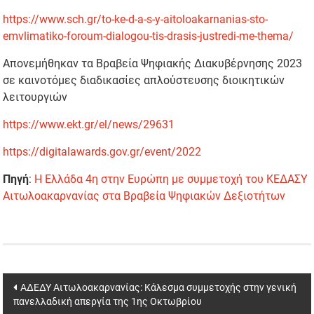
https://www.sch.gr/to-ke-d-a-s-y-aitoloakarnanias-sto-
emvlimatiko-foroum-dialogou-tis-drasis-justredi-me-thema/
Απονεμήθηκαν τα Βραβεία Ψηφιακής Διακυβέρνησης 2023
σε καινοτόμες διαδικασίες απλούστευσης διοικητικών
λειτουργιών
https://www.ekt.gr/el/news/29631
https://digitalawards.gov.gr/event/2022
Πηγή
:
Η Ελλάδα 4η στην Ευρώπη με συμμετοχή του ΚΕΔΑΣΥ
Αιτωλοακαρνανίας στα Βραβεία Ψηφιακών Δεξιοτήτων
Post
ΑΔΕΔΥ Αιτωλοακαρνανίας: Κάλεσμα συμμετοχής στην γενική
πανελλαδική απεργία της 1ης Οκτωβρίου
navigation