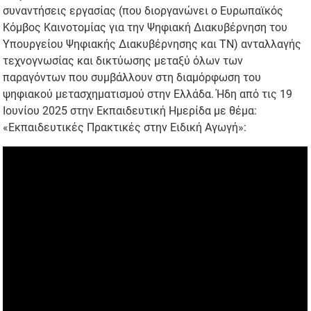
συναντήσεις εργασίας (που διοργανώνει ο Ευρωπαϊκός
Κόμβος Καινοτομίας για την Ψηφιακή Διακυβέρνηση του
Υπουργείου Ψηφιακής Διακυβέρνησης και ΤΝ) ανταλλαγής
τεχνογνωσίας και δικτύωσης μεταξύ όλων των
παραγόντων που συμβάλλουν στη διαμόρφωση του
ψηφιακού μετασχηματισμού στην Ελλάδα. Ήδη από τις 19
Ιουνίου 2025 στην Εκπαιδευτική Ημερίδα με θέμα:
«Εκπαιδευτικές Πρακτικές στην Ειδική Αγωγή»: