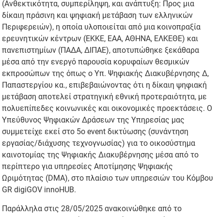
(Ανθεκτικότητα, συμπερίληψη, και ανάπτυξη: Προς μια
δίκαιη πράσινη και ψηφιακή μετάβαση των ελληνικών
Περιφερειών), η οποία υλοποιείται από μια κοινοπραξία
ερευνητικών κέντρων (ΕΚΚΕ, ΕΑΑ, ΑΘΗΝΑ, ΕΛΚΕΘΕ) και
πανεπιστημίων (ΠΑΔΑ, ΔΙΠΑΕ), αποτυπώθηκε ξεκάθαρα
μέσα από την ενεργό παρουσία κορυφαίων θεσμικών
εκπροσώπων της όπως ο Υπ. Ψηφιακής Διακυβέρνησης Δ,
Παπαστεργίου κα., επιβεβαιώνοντας ότι η δίκαιη ψηφιακή
μετάβαση αποτελεί στρατηγική εθνική προτεραιότητα, με
πολυεπίπεδες κοινωνικές και οικονομικές προεκτάσεις. Ο
Υπεύθυνος Ψηφιακών Δράσεων της Υπηρεσίας μας
συμμετείχε εκεί στο 5ο event δικτύωσης (συνάντηση
εργασίας/διάχυσης τεχνογνωσίας) για το οικοσύστημα
καινοτομίας της Ψηφιακής Διακυβέρνησης μέσα από το
περίπτερο για υπηρεσίες Αποτίμησης Ψηφιακής
Ωριμότητας (DMA), στο πλαίσιο των υπηρεσιών του Κόμβου
GR digiGOV innoHUB.
Παράλληλα στις 28/05/2025 ανακοινώθηκε από το