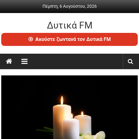
Skip
Πέμπτη, 6 Αυγούστου, 2026
to
content
Δυτικά FM
Ραδιόφωνο
Ακούστε ζωντανά τον Δυτικά FM
•
Καθημερινή
ενημέρωση
&
ψυχαγωγία