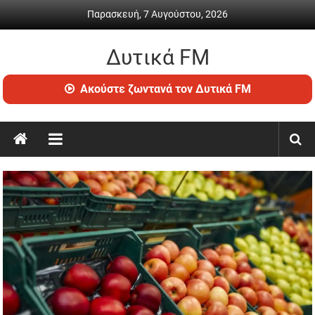
Skip
Παρασκευή, 7 Αυγούστου, 2026
to
content
Δυτικά FM
Ραδιόφωνο
Ακούστε ζωντανά τον Δυτικά FM
•
Καθημερινή
ενημέρωση
&
ψυχαγωγία