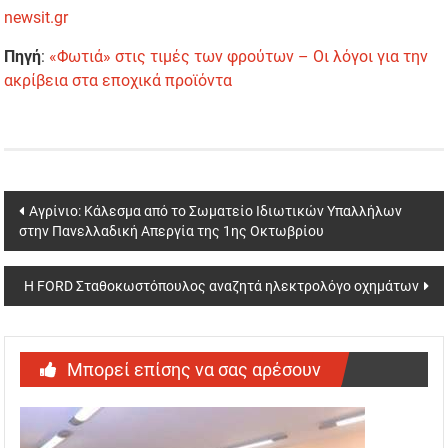
newsit.gr
Πηγή
:
«Φωτιά» στις τιμές των φρούτων – Οι λόγοι για την
ακρίβεια στα εποχικά προϊόντα
Post
Αγρίνιο: Κάλεσμα από το Σωματείο Ιδιωτικών Υπαλλήλων
στην Πανελλαδική Απεργία της 1ης Οκτωβρίου
navigation
Η FORD Σταθοκωστόπουλος αναζητά ηλεκτρολόγο οχημάτων
Μπορεί επίσης να σας αρέσουν