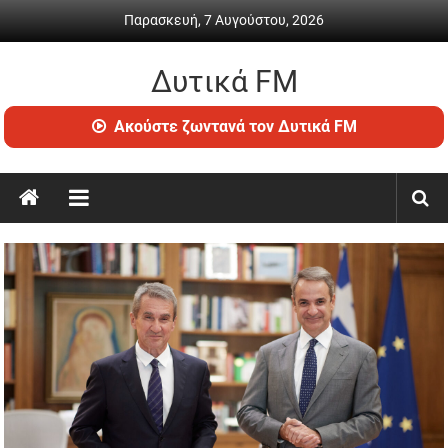
Skip
Παρασκευή, 7 Αυγούστου, 2026
to
content
Δυτικά FM
Ραδιόφωνο
Ακούστε ζωντανά τον Δυτικά FM
•
Καθημερινή
ενημέρωση
&
ψυχαγωγία