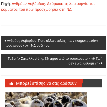
Πηγή
:
Ανδρέας Λοβέρδος: Ακύρωσε τη λειτουργία του
κόμματός του πριν προσχωρήσει στη ΝΔ
Post
Ανδρέας Λοβέρδος: Ποια άλλα στελέχη των «Δημοκρατών»
προσχωρούν στη ΝΔ μαζί του;
navigation
Γαβριήλ Σακελλαρίδης: Εξιτήριο από το νοσοκομείο – «Η ζωή
δεν είναι δεδομένη»
Μπορεί επίσης να σας αρέσουν