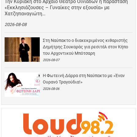
Την Κυριακή στο Αρχαίο Θέατρο Οινιαδών η παράσταση
«Εκκλησιάζουσες – Γυναίκες στην εξουσία» με
Χατζηπαναγιώτη…
2026-08-08
Στη Ναύπακτο ο διακεκριμένος κιθαριστής
Δημήτρης Σουκαράς για ρεσιτάλ στον Κήπο
του Αρχοντικού Μπότσαρη
2026-08-07
Η Φωτεινή Δάρρα στη Ναύπακτο με «Έναν
Ουρανό Τραγούδια!»
2026-08-06