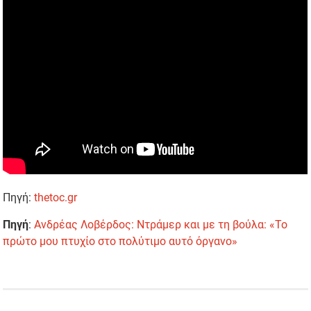
Πηγή:
thetoc.gr
Πηγή
:
Ανδρέας Λοβέρδος: Ντράμερ και με τη βούλα: «Το
πρώτο μου πτυχίο στο πολύτιμο αυτό όργανο»