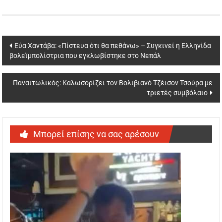
Post
Εύα Χαντάβα: «Πίστευα ότι θα πεθάνω» – Συγκινεί η Ελληνίδα
βολεϊμπολίστρια που εγκλωβίστηκε στο Νεπάλ
navigation
Παναιτωλικός: Καλωσορίζει τον Βολιβιανό Τζέισον Τσούρα με
τριετές συμβόλαιο
Μπορεί επίσης να σας αρέσουν