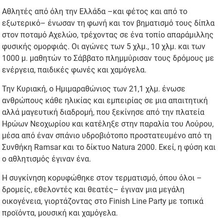
Αθλητές από όλη την Ελλάδα –και φέτος και από το
εξωτερικό– ένωσαν τη φωνή και τον βηματισμό τους δίπλα
στον ποταμό Αχελώο, τρέχοντας σε ένα τοπίο απαράμιλλης
φυσικής ομορφιάς. Οι αγώνες των 5 χλμ., 10 χλμ. και των
1000 μ. μαθητών το Σάββατο πλημμύρισαν τους δρόμους με
ενέργεια, παιδικές φωνές και χαμόγελα.
Την Κυριακή, ο Ημιμαραθώνιος των 21,1 χλμ. ένωσε
ανθρώπους κάθε ηλικίας και εμπειρίας σε μια απαιτητική
αλλά μαγευτική διαδρομή, που ξεκίνησε από την πλατεία
Ηρώων Νεοχωρίου και κατέληξε στην παραλία του Λούρου,
μέσα από έναν σπάνιο υδροβιότοπο προστατευμένο από τη
Συνθήκη Ramsar και το δίκτυο Natura 2000. Εκεί, η φύση και
ο αθλητισμός έγιναν ένα.
Η συγκίνηση κορυφώθηκε στον τερματισμό, όπου όλοι –
δρομείς, εθελοντές και θεατές– έγιναν μια μεγάλη
οικογένεια, γιορτάζοντας στο Finish Line Party με τοπικά
προϊόντα, μουσική και χαμόγελα.