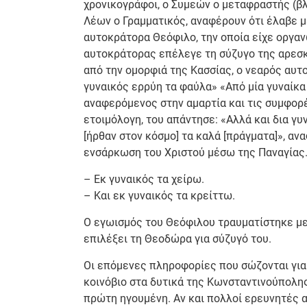
χρονικογράφοι, ο Συμεών ο μεταφραστής (β
Λέων ο Γραμματικός, αναφέρουν ότι έλαβε μ
αυτοκράτορα Θεόφιλο, την οποία είχε οργαν
αυτοκράτορας επέλεγε τη σύζυγο της αρεσκ
από την ομορφιά της Κασσίας, ο νεαρός αυτο
γυναικός ερρύη τα φαύλα» «Από μία γυναίκα
αναφερόμενος στην αμαρτία και τις συμφορέ
ετοιμόλογη, του απάντησε: «Αλλά και δια γυ
[ήρθαν στον κόσμο] τα καλά [πράγματα]», α
ενσάρκωση του Χριστού μέσω της Παναγίας.
– Εκ γυναικός τα χείρω.
– Kαι εκ γυναικός τα κρείττω.
Ο εγωισμός του Θεόφιλου τραυματίστηκε με
επιλέξει τη Θεοδώρα για σύζυγό του.
Οι επόμενες πληροφορίες που σώζονται για τ
κοινόβιο στα δυτικά της Κωνσταντινούπολης,
πρώτη ηγουμένη. Αν και πολλοί ερευνητές α