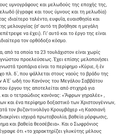
τους υμνογράφους και μελωδούς της εποχής της,
μελωδό (έγραφε και τους ύμνους και τη μελωδία)
ας ιδιαίτερο ταλέντο, ευφυΐα, ευαισθησία και
ης μελουργίας (σ’ αυτό τη βοήθησε η μεγάλη
έτρεψε να έχει). Γι’ αυτό και το έργο της είναι
 ιδιαίτερα τον ορθόδοξο κόσμο.
, από τα οποία τα 23 τουλάχιστον είναι χωρίς
 αγνώστου προελεύσεως. Έχει επίσης μελοποιήσει
νωστά τροπάρια είναι το περίφημο «Κύριε, ἡ ἐν
χο πλ. δ΄, που ψάλλεται στους ναούς το βράδυ της
ην Α΄Ε΄ ωδή του Κανόνος του Μεγάλου Σαββάτου
του έργου της αποτελείται από στιχηρά για
ι και ο τετραώδιος κανόνας: «Ἄφρων γηραλέε» ,
ίων και ένα περίφημο δοξαστικό των Χριστουγέννων,
Κατά τον βυζαντινολόγο Κρουμβάχερ «η Κασσιανή
 διακρίνει ισχυρά πρωτοβουλία, βαθεία μόρφωσις,
ημα και βαθεία θεοσέβεια». Και ο Σωφρόνιος
έγραψε ότι «το χαρακτηρίζει γλυκύτης μέλους