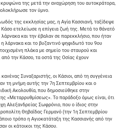
ν κρυψώνα της μετά την αναχώρηση του αυτοκράτορα,
 ολοκλήρωσε τον ύμνο.
λωδός της εκκλησίας μας, η Αγία Κασσιανή, ταξίδεψε
ν Κάσο ετελείωσε η επίγεια ζωή της. Μετά το θάνατό
 λάρνακα και την έβαλαν σε παρεκκλήσιο, που ήταν
 η λάρνακα και το βυζαντινό ψηφιδωτό του 9ου
ντοιχισμένη πλάκα με σημείο του σταυρού και
 από την Κάσσο, τα οστά της Οσίας έχουν
κανένας Συναξαριστής, οι Κάσιοι, από τη συγγένεια
αν τη μνήμη αυτής την 7η Σεπτεμβρίου και ο
ιδική Ακολουθία, που δημοσιεύθηκε στην
της «Μεταρρυθμίσεως». Το παράδοξο όμως είναι, ότι
χη Αλεξανδρείας Σωφρόνιο, που ο ίδιος στην
ροπολίτη Θηβαΐδας Γερμανό (την 1η Σεπτεμβρίου
κάποιο τρόπο η Αγιοκατάταξη της Κασσιανής από την
αν οι κάτοικοι της Κάσου.