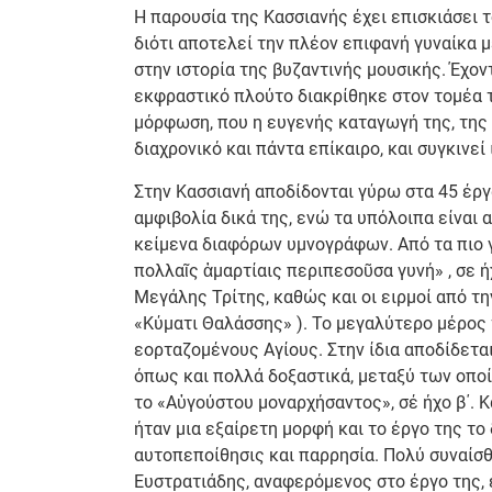
Η παρουσία της Κασσιανής έχει επισκιάσει 
διότι αποτελεί την πλέον επιφανή γυναίκα 
στην ιστορία της βυζαντινής μουσικής. Έχοντ
εκφραστικό πλούτο διακρίθηκε στον τομέα τ
μόρφωση, που η ευγενής καταγωγή της, της επ
διαχρονικό και πάντα επίκαιρο, και συγκινεί
Στην Κασσιανή αποδίδονται γύρω στα 45 έργα
αμφιβολία δικά της, ενώ τα υπόλοιπα είναι
κείμενα διαφόρων υμνογράφων. Από τα πιο γ
πολλαῖς ἁμαρτίαις περιπεσοῦσα γυνή» , σε ή
Μεγάλης Τρίτης, καθώς και οι ειρμοί από τ
«Κύματι Θαλάσσης» ). Το μεγαλύτερο μέρος 
εορταζομένους Αγίους. Στην ίδια αποδίδετα
όπως και πολλά δοξαστικά, μεταξύ των οπο
το «Αὐγούστου μοναρχήσαντος», σέ ήχο β΄. 
ήταν μια εξαίρετη μορφή και το έργο της το
αυτοπεποίθησις και παρρησία. Πολύ συναίσθ
Ευστρατιάδης, αναφερόμενος στο έργο της, 