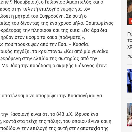
λέπε 9 Νοεμβρίου), ο Γεώργιος Αμαρτωλός και ο
έρος στην τελετή επιλογής νύφης για τον
ώσει η μητριά του Ευφροσύνη. Σε αυτή ο
είας του δίνοντας της ένα χρυσό μήλο. Θαμπωμένος
κράτορας την πλησίασε και της είπε: «Ως άρα δια
Γ
 ήρθαν στον κόσμο τα κακά [πράγματα]»,
το
ς που προέκυψαν από την Εύα. Η Κασσία,
χρ
ναικός πηγάζει τα κρείττονα» «Και από μία γυναίκα
20
ναφερόμενη στην ελπίδα της σωτηρίας από την
 Με βάση την παράδοση ο ακριβής διάλογος ήταν:
 αποτέλεσμα να απορρίψει την Κασσιανή και να
ην Κασσιανή είναι ότι το 843 μ.Χ. ίδρυσε ένα
 κοντά στα τείχη της πόλης, του οποίου έγινε και η
ποδίδουν την επιλογή της αυτή στην αποτυχία της