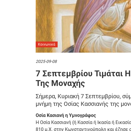
Κοινωνικά
2025-09-08
7 Σεπτεμβρίου Τιμάται 
Της Μοναχής
Σήμερα, Κυριακή 7 Σεπτεμβρίου, σύ
μνήμη της Οσίας Κασσιανής της μον
Οσία Κασιανή η Υμνογράφος
Η Οσία Κασσιανή (ή Κασσία ή Ικασία ή Εικασ
810 μ.Χ. στην Κωνσταντινούπολη και έζησε σ