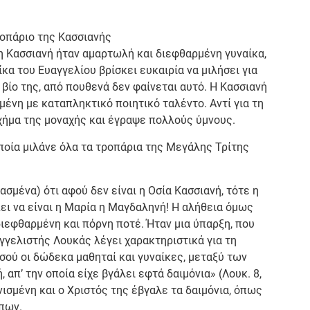
ροπάριο της Κασσιανής
 η Κασσιανή ήταν αμαρτωλή και διεφθαρμένη γυναίκα,
ίκα του Ευαγγελίου βρίσκει ευκαιρία να μιλήσει για
βίο της, από πουθενά δεν φαίνεται αυτό. Η Κασσιανή
σμένη με καταπληκτικό ποιητικό ταλέντο. Αντί για τη
χήμα της μοναχής και έγραψε πολλούς ύμνους.
 οποία μιλάνε όλα τα τροπάρια της Μεγάλης Τρίτης
σμένα) ότι αφού δεν είναι η Οσία Κασσιανή, τότε η
ει να είναι η Μαρία η Μαγδαληνή! Η αλήθεια όμως
διεφθαρμένη και πόρνη ποτέ. Ήταν μια ύπαρξη, που
αγγελιστής Λουκάς λέγει χαρακτηριστικά για τη
ού οι δώδεκα μαθηταί και γυναίκες, μεταξύ των
απ’ την οποία είχε βγάλει εφτά δαιμόνια» (Λουκ. 8,
ισμένη και ο Χριστός της έβγαλε τα δαιμόνια, όπως
πων.