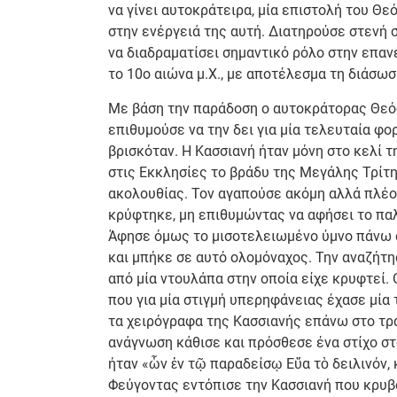
να γίνει αυτοκράτειρα, μία επιστολή του Θ
στην ενέργειά της αυτή. Διατηρούσε στενή 
να διαδραματίσει σημαντικό ρόλο στην επαν
το 10ο αιώνα μ.Χ., με αποτέλεσμα τη διάσωση
Με βάση την παράδοση ο αυτοκράτορας Θεόφ
επιθυμούσε να την δει για μία τελευταία φο
βρισκόταν. Η Κασσιανή ήταν μόνη στο κελί 
στις Εκκλησίες το βράδυ της Μεγάλης Τρίτη
ακολουθίας. Τον αγαπούσε ακόμη αλλά πλέον
κρύφτηκε, μη επιθυμώντας να αφήσει το παλ
Άφησε όμως το μισοτελειωμένο ύμνο πάνω σ
και μπήκε σε αυτό ολομόναχος. Την αναζήτ
από μία ντουλάπα στην οποία είχε κρυφτεί
που για μία στιγμή υπερηφάνειας έχασε μία
τα χειρόγραφα της Κασσιανής επάνω στο τρ
ανάγνωση κάθισε και πρόσθεσε ένα στίχο στ
ήταν «ὧν ἐν τῷ παραδείσῳ Εὔα τὸ δειλινόν, 
Φεύγοντας εντόπισε την Κασσιανή που κρυβ