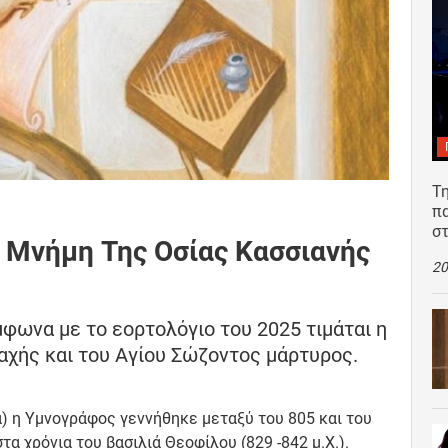
Τη
π
σ
Η Μνήμη Της Οσίας Κασσιανής
20
μφωνα με το εορτολόγιο του 2025 τιμάται η
αχής και του Αγίου Σώζοντος μάρτυρος.
ία) η Υμνογράφος γεννήθηκε μεταξύ του 805 και του
τα χρόνια του βασιλιά Θεοφίλου (829 -842 μ.Χ.).