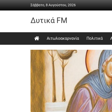
Skip
Σάββατο, 8 Αυγούστου, 2026
to
content
Δυτικά FM
Ραδιόφωνο
•
Αιτωλοακαρνανία
Πολιτικά
Καθημερινή
ενημέρωση
&
ψυχαγωγία