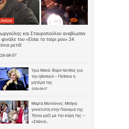
Lifestyle
εωργούλης και Σταυροπούλου αναβίωσαν
 φινάλε του «Είσαι το ταίρι μου» 24
όνια μετά!
26-08-07
Υρώ Μανέ: Βαρύ πένθος για
την ηθοποιό – Πέθανε η
μητέρα της
2026-08-07
Μαρία Μενούνος: Μπήκε
γονατιστή στην Παναγιά της
Τήνου μαζί με την κόρη της –
«Σπάνια…
2026-08-06