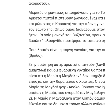
ακορέστου».
Μερικές σημαντικές επισημάνσεις για το Τ
Αρκετοί πιστοί πιστεύουν (λανθασμένα) ότι
και μιλώντας η Κασσιανή για την πόρνη γυνα
τον εαυτό της. Όπως όμως διαβάζουμε στον 
ήταν μία οσία μοναχή του Βυζαντίου, προικι
βασιλική αλουργίδα προτίμησε το ταπεινό σ
Ποια λοιπόν είναι η πόρνη γυναίκα, για την
(βράδυ);
Στην ερώτηση αυτή, αρκετοί απαντούν (λανθα
αμαρτωλή και διεφθαρμένη γυναίκα θα πρέπ
είναι ότι η Μαρία η Μαγδαληνή δεν υπήρξε 
έπασχε, και την θεράπευσε ο Χριστός. Ο ευ
Μαρία τη Μαγδαληνή: «Ακολουθούσαν τον Ιησ
οποίων η Μαρία, που ονομαζόταν Μαγδαληνή, 
2). Η Μαρία η Μαγδαληνή ήταν λοιπόν δαιμον
έβγαλε και τα δαιμόνια τόσων άλλων ανθρώ