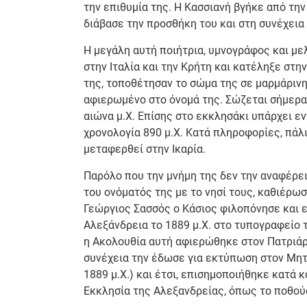
την επιθυμία της. Η Κασσιανή βγήκε από τη
διάβασε την προσθήκη του και στη συνέχεια
Η μεγάλη αυτή ποιήτρια, υμνογράφος και με
στην Ιταλία και την Κρήτη και κατέληξε στη
της, τοποθέτησαν το σώμα της σε μαρμάρινη
αφιερωμένο στο όνομά της. Σώζεται σήμερα
αιώνα μ.Χ. Επίσης στο εκκλησάκι υπάρχει ε
χρονολογία 890 μ.Χ. Κατά πληροφορίες, πάλι
μεταφερθεί στην Ικαρία.
Παρόλο που την μνήμη της δεν την αναφέρει 
του ονόματός της με το νησί τους, καθιέρωσ
Γεώργιος Σασσός ο Κάσιος φιλοπόνησε και ε
Αλεξάνδρεια το 1889 μ.Χ. στο τυπογραφείο 
η Ακολουθία αυτή αφιερώθηκε στον Πατριάρ
συνέχεια την έδωσε για εκτύπωση στον Μητ
1889 μ.Χ.) και έτσι, επισημοποιήθηκε κατά 
Εκκλησία της Αλεξανδρείας, όπως το ποθούσ