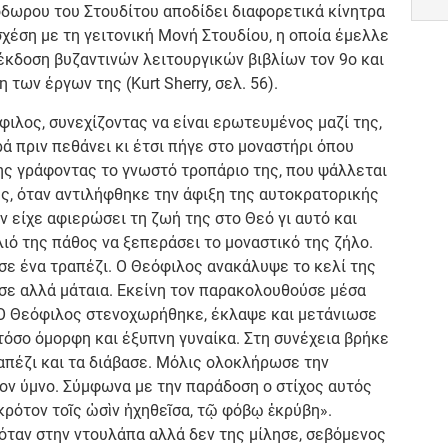
εόδωρου του Στουδίτου αποδίδει διαφορετικά κίνητρα
σχέση με τη γειτονική Μονή Στουδίου, η οποία έμελλε
έκδοση βυζαντινών λειτουργικών βιβλίων τον 9ο και
 των έργων της (Kurt Sherry, σελ. 56).
ιλος, συνεχίζοντας να είναι ερωτευμένος μαζί της,
ρά πριν πεθάνει κι έτσι πήγε στο μοναστήρι όπου
της γράφοντας το γνωστό τροπάριο της, που ψάλλεται
ς, όταν αντιλήφθηκε την άφιξη της αυτοκρατορικής
 είχε αφιερώσει τη ζωή της στο Θεό γι αυτό και
ιό της πάθος να ξεπεράσει το μοναστικό της ζήλο.
ε ένα τραπέζι. Ο Θεόφιλος ανακάλυψε το κελί της
ησε αλλά μάταια. Εκείνη τον παρακολουθούσε μέσα
. Ο Θεόφιλος στενοχωρήθηκε, έκλαψε και μετάνιωσε
 τόσο όμορφη και έξυπνη γυναίκα. Στη συνέχεια βρήκε
απέζι και τα διάβασε. Μόλις ολοκλήρωσε την
ον ύμνο. Σύμφωνα με την παράδοση ο στίχος αυτός
κρότον τοῖς ὠσὶν ἠχηθεῖσα, τῷ φόβῳ ἐκρύβη».
όταν στην ντουλάπα αλλά δεν της μίλησε, σεβόμενος