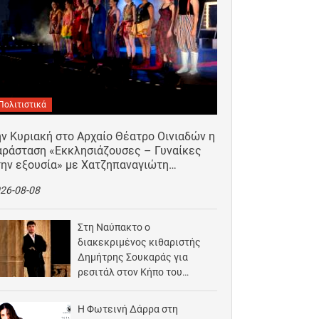
Πολιτιστικά
ν Κυριακή στο Αρχαίο Θέατρο Οινιαδών η
αράσταση «Εκκλησιάζουσες – Γυναίκες
την εξουσία» με Χατζηπαναγιώτη…
26-08-08
Στη Ναύπακτο ο
διακεκριμένος κιθαριστής
Δημήτρης Σουκαράς για
ρεσιτάλ στον Κήπο του
Αρχοντικού Μπότσαρη
2026-08-07
Η Φωτεινή Δάρρα στη