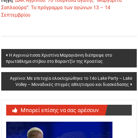
Πηγή
:
ΔΑΚ Αγρινίου: 7ο τουρνουά αγάπης “Μαργαρίτα
Σαπλαούρα”: Το πρόγραμμα των αγώνων 13 – 14
Σεπτεμβρίου
Post
Η Αγρινιώτισσα Χριστίνα Μαραγιάννη διέπρεψε στο
πρωτάθλημα στίβου στο Βαραντζίν της Κροατίας
navigation
Αγρίνιο: Με επιτυχία ολοκληρώθηκε το 14ο Lake Party – Lake
Volley – Μοναδικές στιγμές αθλητισμού και διασκέδασης
Μπορεί επίσης να σας αρέσουν