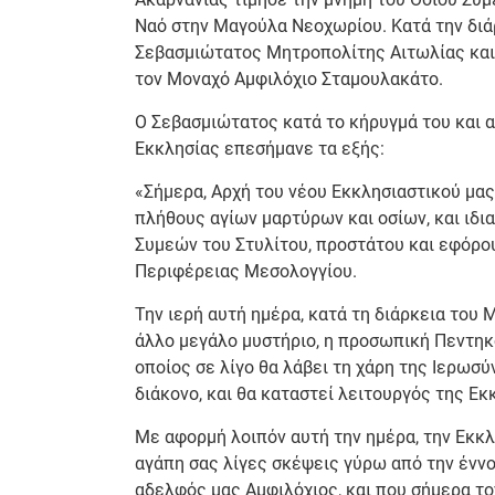
Ναό στην Μαγούλα Νεοχωρίου. Κατά την διά
Σεβασμιώτατος Μητροπολίτης Αιτωλίας και
τον Μοναχό Αμφιλόχιο Σταμουλακάτο.
Ο Σεβασμιώτατος κατά το κήρυγμά του και 
Εκκλησίας επεσήμανε τα εξής:
«Σήμερα, Αρχή του νέου Εκκλησιαστικού μας 
πλήθους αγίων μαρτύρων και οσίων, και ιδ
Συμεών του Στυλίτου, προστάτου και εφόρου
Περιφέρειας Μεσολογγίου.
Την ιερή αυτή ημέρα, κατά τη διάρκεια του 
άλλο μεγάλο μυστήριο, η προσωπική Πεντηκ
οποίος σε λίγο θα λάβει τη χάρη της Ιερωσύ
διάκονο, και θα καταστεί λειτουργός της Ε
Με αφορμή λοιπόν αυτή την ημέρα, την Εκκ
αγάπη σας λίγες σκέψεις γύρω από την έννοι
αδελφός μας Αμφιλόχιος, και που σήμερα το