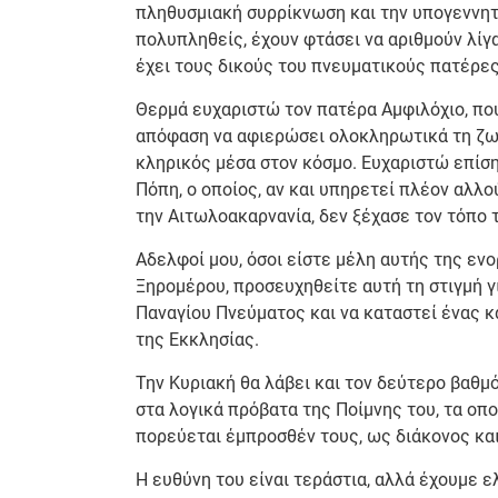
πληθυσμιακή συρρίκνωση και την υπογεννητικ
πολυπληθείς, έχουν φτάσει να αριθμούν λίγα
έχει τους δικούς του πνευματικούς πατέρες
Θερμά ευχαριστώ τον πατέρα Αμφιλόχιο, που
απόφαση να αφιερώσει ολοκληρωτικά τη ζωή
κληρικός μέσα στον κόσμο. Ευχαριστώ επίση
Πόπη, ο οποίος, αν και υπηρετεί πλέον αλλο
την Αιτωλοακαρνανία, δεν ξέχασε τον τόπο 
Αδελφοί μου, όσοι είστε μέλη αυτής της εν
Ξηρομέρου, προσευχηθείτε αυτή τη στιγμή γ
Παναγίου Πνεύματος και να καταστεί ένας κ
της Εκκλησίας.
Την Κυριακή θα λάβει και τον δεύτερο βαθμό
στα λογικά πρόβατα της Ποίμνης του, τα οπο
πορεύεται έμπροσθέν τους, ως διάκονος κα
Η ευθύνη του είναι τεράστια, αλλά έχουμε ε