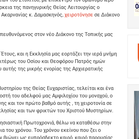
ρκεια της πανηγυρικής Θείας Λειτουργίας ο
 Ακαρνανίας κ. Δαμασκηνός,
χειροτόνησε
σε Διάκονο
απευθυνόμενος στον νέο Διάκονο της Τοπικής μας
Έτους, και η Εκκλησία μας εορτάζει την ιερά μνήμη
ιαιτέρως του Οσίου και Θεοφόρου Πατρός ημών
 αυτής της μικρής ενορίας της Αρχιερατικής
Μυστηρίου της Θείας Ευχαριστίας, τελείται και ένα
οστή του αδελφού μας Αμφιλοχίου του μοναχού, ο
νης και τον πρώτο βαθμό αυτής , τη χειροτονία σε
κκλησίας και των φρικτών του Χριστού Μυστηρίων.
λησιαστική Πρωτοχρονιά, θέλω να καταθέσω στην
α του χρόνου. Του χρόνου εκείνου που ζει ο
ν βιώνει ως ευπρόσδεκτο καιρό, καιρό παρουσίας