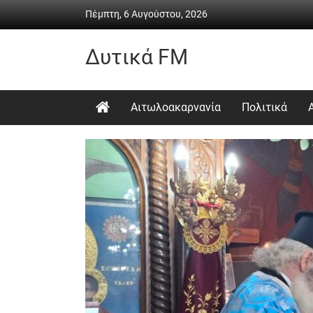
Skip
Πέμπτη, 6 Αυγούστου, 2026
to
content
Δυτικά FM
Ραδιόφωνο
•
Αιτωλοακαρνανία
Πολιτικά
Καθημερινή
ενημέρωση
&
ψυχαγωγία