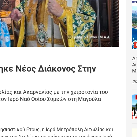
Δ
Αυ
ηκε Νέος Διάκονος Στην
Μ
20
λίας και Ακαρνανίας με την χειροτονία του
ον Ιερό Ναό Οσίου Συμεών στη Μαγούλα
ησιαστικού Έτους, η Ιερά Μητρόπολη Αιτωλίας και
εών του Στυλίτου, με επίκεντρο τον ομώνυμο Ιερό