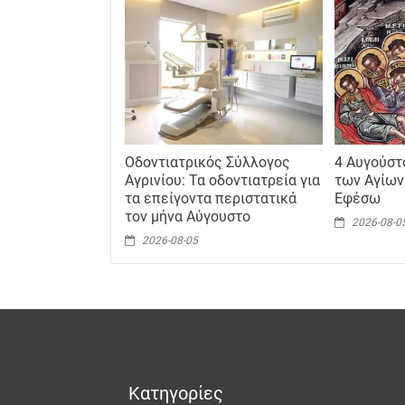
Οδοντιατρικός Σύλλογος
4 Αυγούστ
Αγρινίου: Τα οδοντιατρεία για
των Αγίων
τα επείγοντα περιστατικά
Εφέσω
τον μήνα Αύγουστο
2026-08-0
2026-08-05
Κατηγορίες