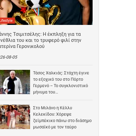
Lifestyle
άννης Τσιμιτσέλης: Η έκπληξη για τα
νέθλια του και το τρυφερό φιλί στην
ατερίνα Γερονικολού
26-08-05
Τάσος Χαλκιάς: Στάχτη έγινε
το εξοχικό του στο Πόρτο
Γερμενό – Το συγκλονιστικό
μήνυμα του…
2026-08-03
Στο Μιλάνο η Κέλλυ
Κελεκίδου: Χόρεψε
ζεϊμπέκικο πάνω στο διάσημο
μωσαϊκό με τον ταύρο
2026-08-02