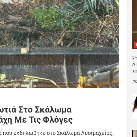
Σ
Δ
τ
20
Φωτιά Στο Σκάλωμα
άχη Με Τις Φλόγες
ιά που εκδηλώθηκε στο Σκάλωμα Λυσιμαχείας,