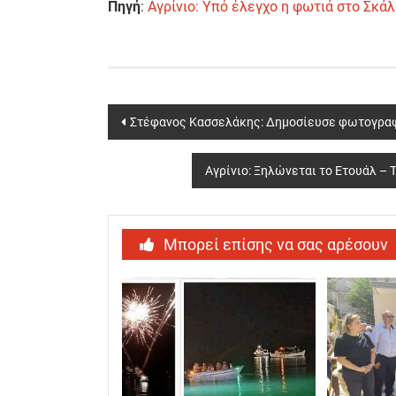
Πηγή
:
Αγρίνιο: Υπό έλεγχο η φωτιά στο Σκά
Post
Στέφανος Κασσελάκης: Δημοσίευσε φωτογραφί
navigation
Αγρίνιο: Ξηλώνεται το Ετουάλ – 
Μπορεί επίσης να σας αρέσουν