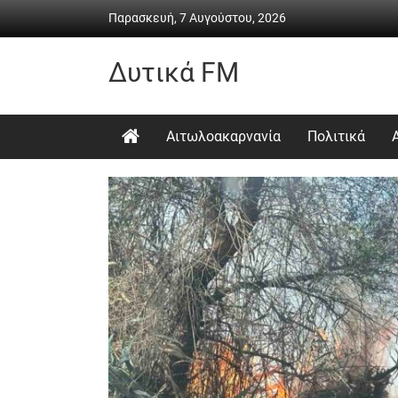
Skip
Παρασκευή, 7 Αυγούστου, 2026
to
content
Δυτικά FM
Ραδιόφωνο
•
Αιτωλοακαρνανία
Πολιτικά
Καθημερινή
ενημέρωση
&
ψυχαγωγία