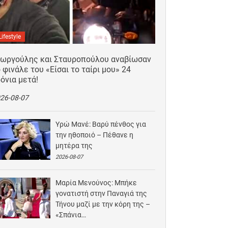
Lifestyle
εωργούλης και Σταυροπούλου αναβίωσαν
 φινάλε του «Είσαι το ταίρι μου» 24
όνια μετά!
26-08-07
Υρώ Μανέ: Βαρύ πένθος για
την ηθοποιό – Πέθανε η
μητέρα της
2026-08-07
Μαρία Μενούνος: Μπήκε
γονατιστή στην Παναγιά της
Τήνου μαζί με την κόρη της –
«Σπάνια…
2026-08-06