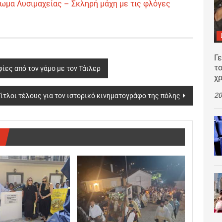
λωμα Λυσιμαχείας – Σκληρή μάχη με τις φλόγες
Γ
το
ες από τον γάμο με τον Τάιλερ
χρ
20
Τίτλοι τέλους για τον ιστορικό κινηματογράφο της πόλης