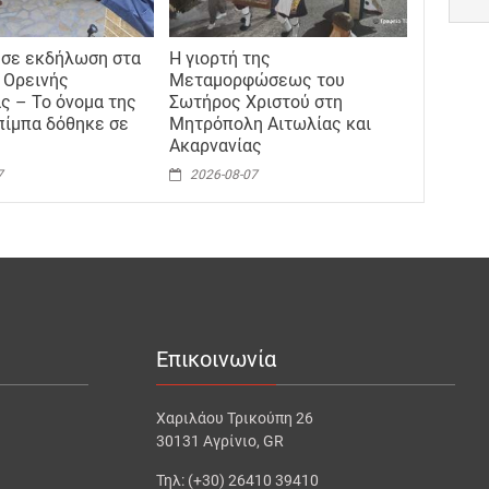
 σε εκδήλωση στα
Η γιορτή της
 Ορεινής
Μεταμορφώσεως του
ς – Το όνομα της
Σωτήρος Χριστού στη
ίμπα δόθηκε σε
Μητρόπολη Αιτωλίας και
Ακαρνανίας
7
2026-08-07
Επικοινωνία
Χαριλάου Τρικούπη 26
30131 Αγρίνιο, GR
Τηλ: (+30) 26410 39410