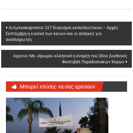
Post
Αιτωλοακαρνανία: 227 διορισμοί εκπαιδευτικών – Αρχές
Σεπτέμβρη η εικόνα των κενών και οι ανάγκες για
navigation
αναπληρωτές
Αγρίνιο: Με «άρωμα» ελληνικό η έναρξη του 20ου Διεθνούς
Φεστιβάλ Παραδοσιακών Χορών
Μπορεί επίσης να σας αρέσουν