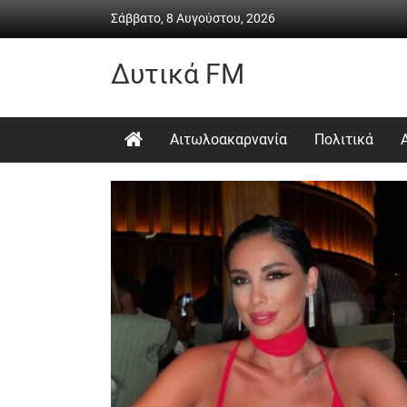
Skip
Σάββατο, 8 Αυγούστου, 2026
to
content
Δυτικά FM
Ραδιόφωνο
•
Αιτωλοακαρνανία
Πολιτικά
Καθημερινή
ενημέρωση
&
ψυχαγωγία