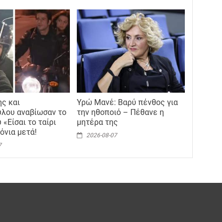
ς και
Υρώ Μανέ: Βαρύ πένθος για
λου αναβίωσαν το
την ηθοποιό – Πέθανε η
 «Είσαι το ταίρι
μητέρα της
όνια μετά!
2026-08-07
7