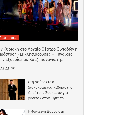
Πολιτιστικά
ν Κυριακή στο Αρχαίο Θέατρο Οινιαδών η
αράσταση «Εκκλησιάζουσες – Γυναίκες
την εξουσία» με Χατζηπαναγιώτη…
26-08-08
Στη Ναύπακτο ο
διακεκριμένος κιθαριστής
Δημήτρης Σουκαράς για
ρεσιτάλ στον Κήπο του
Αρχοντικού Μπότσαρη
2026-08-07
Η Φωτεινή Δάρρα στη