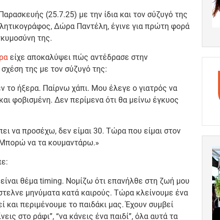
Παρασκευής (25.7.25) με την ίδια και τον σύζυγό της
θλητικογράφος, Δώρα Παντέλη, έγινε για πρώτη φορά
εγκυμοσύνη της.
ρα
είχε αποκαλύψει πώς αντέδρασε στην
 σχέση της με τον σύζυγό της:
ν το ήξερα. Παίρνω χάπι. Μου έλεγε ο γιατρός να
αι φοβισμένη. Δεν περίμενα ότι θα μείνω έγκυος
ει να προσέχω, δεν είμαι 30. Τώρα που είμαι στον
. Μπορώ να τα κουμαντάρω.»
πε:
 είναι θέμα timing. Νομίζω ότι επανήλθε στη ζωή μου
έστελνε μηνύματα κατά καιρούς. Τώρα κλείνουμε ένα
ί και περιμένουμε το παιδάκι μας. Έχουν συμβεί
νεις στο ράφι”, “να κάνεις ένα παιδί”, όλα αυτά τα