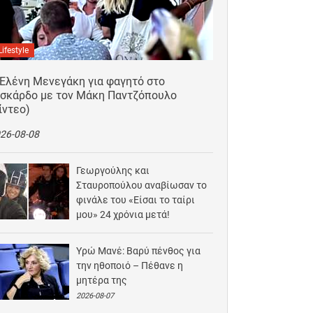
Lifestyle
 Ελένη Μενεγάκη για φαγητό στο
ισκάρδο με τον Μάκη Παντζόπουλο
ίντεο)
26-08-08
Γεωργούλης και
Σταυροπούλου αναβίωσαν το
φινάλε του «Είσαι το ταίρι
μου» 24 χρόνια μετά!
2026-08-07
Υρώ Μανέ: Βαρύ πένθος για
την ηθοποιό – Πέθανε η
μητέρα της
2026-08-07