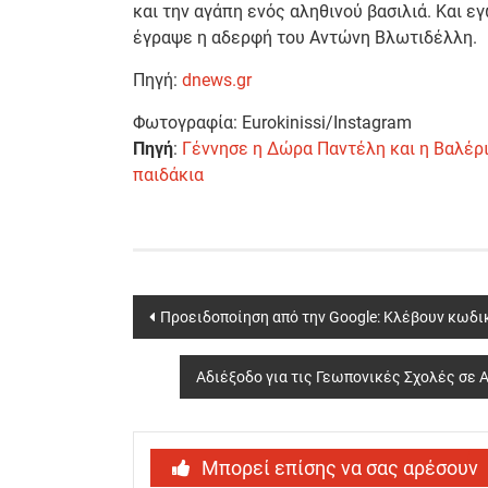
και την αγάπη ενός αληθινού βασιλιά. Και εγ
έγραψε η αδερφή του Αντώνη Βλωτιδέλλη.
Πηγή:
dnews.gr
Φωτογραφία: Eurokinissi/Instagram
Πηγή
:
Γέννησε η Δώρα Παντέλη και η Βαλέρ
παιδάκια
Post
Προειδοποίηση από την Google: Κλέβουν κωδι
navigation
Αδιέξοδο για τις Γεωπονικές Σχολές σε Α
Μπορεί επίσης να σας αρέσουν