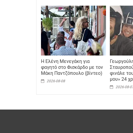
Η Ελένη Μενεγάκη για
Γεωργούλη
φαγητό στο Φισκάρδο με τον
Σταυροπού
Μάκη Παντζόπουλο (βίντεο)
φινάλε του
μου» 24 χρ
2026-08-08
2026-08-0