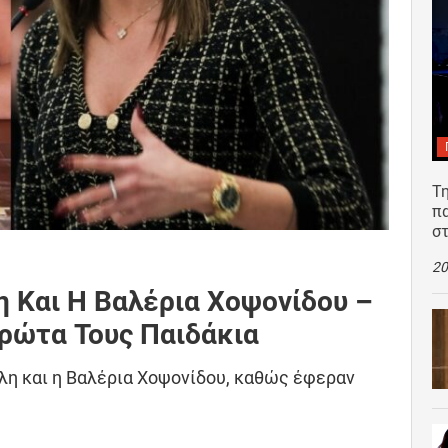
Τη
π
σ
20
 Και Η Βαλέρια Χοψονίδου –
ρώτα Τους Παιδάκια
λη και η Βαλέρια Χοψονίδου, καθώς έφεραν