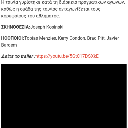
Η ταινία γυρίστηκε κατά τη διάρκεια πραγματικών αγώνων,
καθώς η ομάδα της ταινίας ανταγωνίζεται τους
κορυφαίους του αθλήματος.
ΣΚΗΝΟΘΕΣΙΑ
:
Joseph Kosinski
ΗΘΟΠΟΙΟΙ
:
Tobias Menzies, Kerry Condon, Brad Pitt, Javier
Bardem
Δείτε το trailer :
https://youtu.be/5GtC17DSXkE