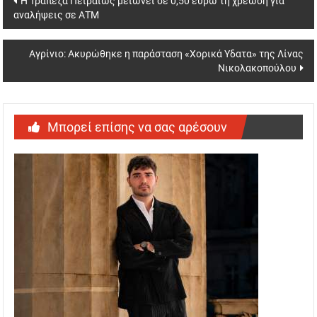
Η Τράπεζα Πειραιώς μειώνει σε 0,50 ευρώ τη χρέωση για
αναλήψεις σε ΑΤΜ
navigation
Αγρίνιο: Ακυρώθηκε η παράσταση «Χορικά Υδατα» της Λίνας
Νικολακοπούλου
Μπορεί επίσης να σας αρέσουν