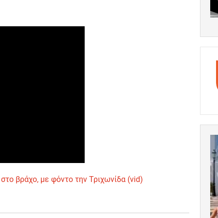
στο βράχο, με φόντο την Τριχωνίδα (vid)