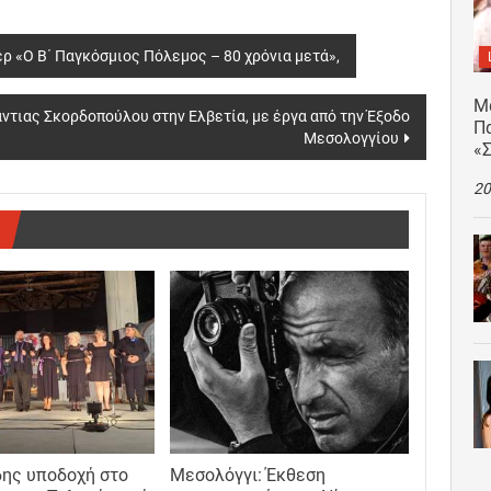
ρ «Ο Β΄ Παγκόσμιος Πόλεμος – 80 χρόνια μετά»,
Μ
τιας Σκορδοπούλου στην Ελβετία, με έργα από την Έξοδο
Πα
Μεσολογγίου
«
20
ης υποδοχή στο
Μεσολόγγι: Έκθεση