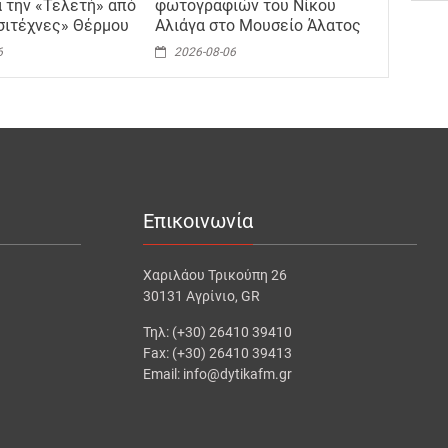
α την «Τελετή» από
φωτογραφιών του Νίκου
σιτέχνες» Θέρμου
Αλιάγα στο Μουσείο Άλατος
6
2026-08-06
Επικοινωνία
Χαριλάου Τρικούπη 26
30131 Αγρίνιο, GR
Τηλ: (+30) 26410 39410
Fax: (+30) 26410 39413
Email: info@dytikafm.gr