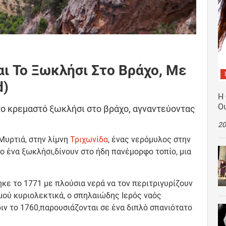
αι Το Ξωκλήσι Στο Βράχο, Με
d)
Η
Ο
το κρεμαστό ξωκλήσι στο βράχο, αγναντεύοντας
20
Μυρτιά, στην λίμνη
Τριχωνίδα
, ένας νερόμυλος στην
 ένα ξωκλήσι,δίνουν στο ήδη πανέμορφο τοπίο, μια
κε το 1771 με πλούσια νερά να τον περιτριγυρίζουν
μού κυριολεκτικά, ο σπηλαιώδης Ιερός ναός
ν το 1760,παρουσιάζονται σε ένα διπλό σπανιότατο