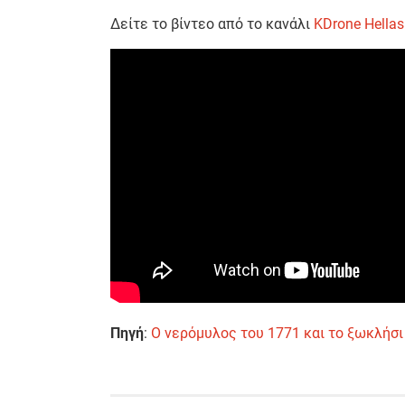
Δείτε το βίντεο από το κανάλι
KDrone Hellas
Πηγή
:
Ο νερόμυλος του 1771 και το ξωκλήσι 