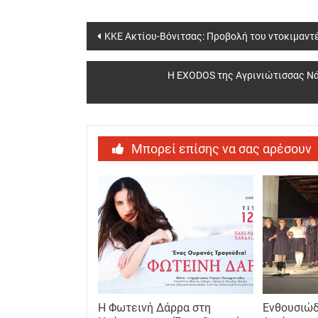
Post
ΚΚΕ Ακτίου-Βόνιτσας: Προβολή του ντοκιμαντέ
navigation
Η EXODOS της Αγρινιώτισσας Νάν
Μπορεί επίσης να σας αρέσουν
Η Φωτεινή Δάρρα στη
Ενθουσιώδ