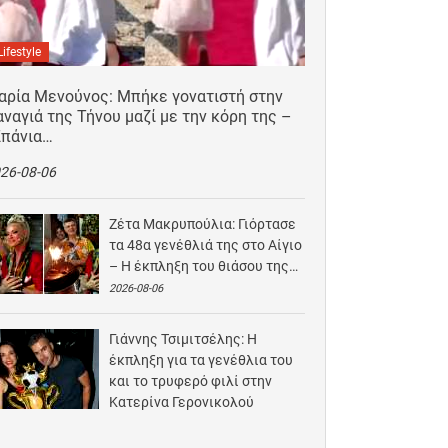
Lifestyle
αρία Μενούνος: Μπήκε γονατιστή στην
ναγιά της Τήνου μαζί με την κόρη της –
Σπάνια…
26-08-06
Ζέτα Μακρυπούλια: Γιόρτασε
τα 48α γενέθλιά της στο Αίγιο
– Η έκπληξη του θιάσου της…
2026-08-06
Γιάννης Τσιμιτσέλης: Η
έκπληξη για τα γενέθλια του
και το τρυφερό φιλί στην
Κατερίνα Γερονικολού
2026-08-05