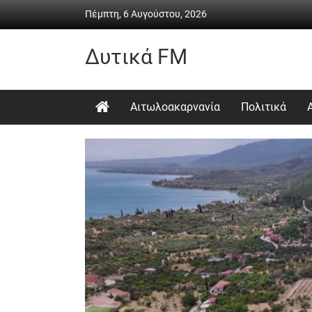
Skip
Πέμπτη, 6 Αυγούστου, 2026
to
content
Δυτικά FM
Ραδιόφωνο
•
Αιτωλοακαρνανία
Πολιτικά
Καθημερινή
ενημέρωση
&
ψυχαγωγία