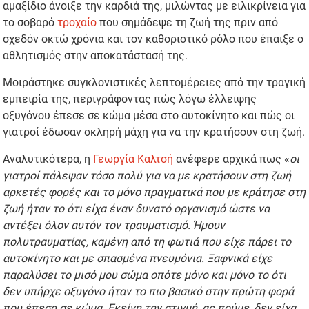
αμαξίδιο άνοιξε την καρδιά της, μιλώντας με ειλικρίνεια για
το σοβαρό
τροχαίο
που σημάδεψε τη ζωή της πριν από
σχεδόν οκτώ χρόνια και τον καθοριστικό ρόλο που έπαιξε ο
αθλητισμός στην αποκατάστασή της.
Μοιράστηκε συγκλονιστικές λεπτομέρειες από την τραγική
εμπειρία της, περιγράφοντας πώς λόγω έλλειψης
οξυγόνου έπεσε σε κώμα μέσα στο αυτοκίνητο και πώς οι
γιατροί έδωσαν σκληρή μάχη για να την κρατήσουν στη ζωή.
Αναλυτικότερα, η
Γεωργία Καλτσή
ανέφερε αρχικά πως «
οι
γιατροί πάλεψαν τόσο πολύ για να με κρατήσουν στη ζωή
αρκετές φορές και το μόνο πραγματικά που με κράτησε στη
ζωή ήταν το ότι είχα έναν δυνατό οργανισμό ώστε να
αντέξει όλον αυτόν τον τραυματισμό. Ήμουν
πολυτραυματίας, καμένη από τη φωτιά που είχε πάρει το
αυτοκίνητο και με σπασμένα πνευμόνια. Ξαφνικά είχε
παραλύσει το μισό μου σώμα οπότε μόνο και μόνο το ότι
δεν υπήρχε οξυγόνο ήταν το πιο βασικό στην πρώτη φορά
που έπεσα σε κώμα. Εκείνη την στιγμή, ας πούμε, δεν είχα