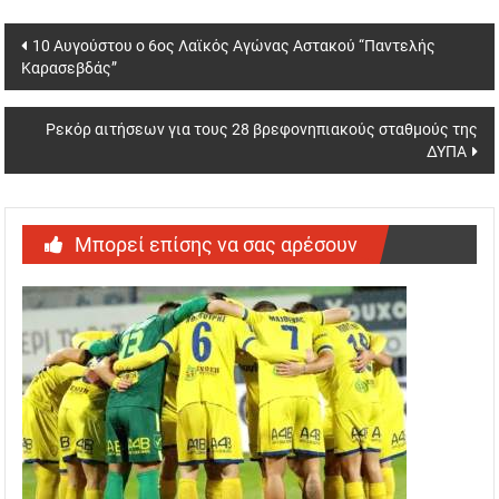
Post
10 Αυγούστου ο 6ος Λαϊκός Αγώνας Αστακού “Παντελής
Καρασεβδάς”
navigation
Ρεκόρ αιτήσεων για τους 28 βρεφονηπιακούς σταθμούς της
ΔΥΠΑ
Μπορεί επίσης να σας αρέσουν