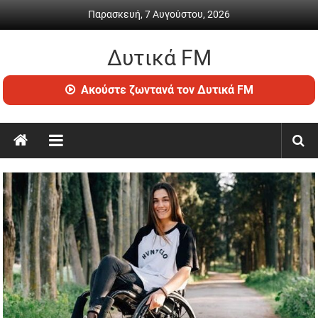
Skip
Παρασκευή, 7 Αυγούστου, 2026
to
content
Δυτικά FM
Ραδιόφωνο
Ακούστε ζωντανά τον Δυτικά FM
•
Καθημερινή
ενημέρωση
&
ψυχαγωγία