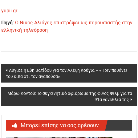
yupii.gr
Πηγή
:
Ο Νίκος Αλιάγας επιστρέφει ως παρουσιαστής στην
ελληνική τηλεόραση
Post
Λύγισε η Εύη Βατίδου για τον Αλέξη Κούγια – «Πριν πεθάνει
του είπα ότι τον αγαπούσα»
navigation
Μάρω Κοντού: Το συγκινητικό αφιέρωμα της Φίνος Φιλμ για τα
91α γενέθλιά της
Μπορεί επίσης να σας αρέσουν