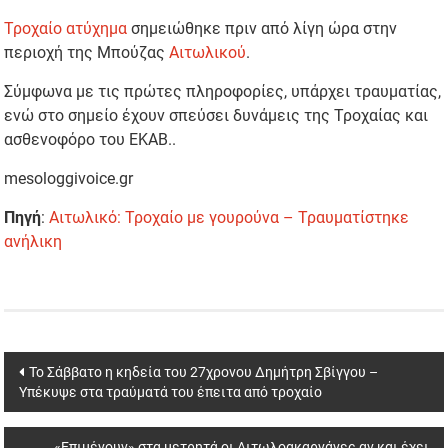
Τροχαίο ατύχημα
σημειώθηκε πριν από λίγη ώρα στην
περιοχή της Μπούζας
Αιτωλικού
.
Σύμφωνα με τις πρώτες πληροφορίες, υπάρχει τραυματίας,
ενώ στο σημείο έχουν σπεύσει δυνάμεις της Τροχαίας και
ασθενοφόρο του ΕΚΑΒ..
mesologgivoice.gr
Πηγή
:
Αιτωλικό: Τροχαίο με γουρούνα – Τραυματίστηκε
ανήλικη
Post
Το Σάββατο η κηδεία του 27χρονου Δημήτρη Σβίγγου –
Υπέκυψε στα τραύματά του έπειτα από τροχαίο
navigation
«Επιμένουν» στα μετρητά οι Αιτωλοακαρνάνες αν και έχει