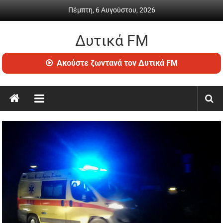
Skip
Πέμπτη, 6 Αυγούστου, 2026
to
content
Δυτικά FM
Ραδιόφωνο
Ακούστε ζωντανά τον Δυτικά FM
•
Καθημερινή
ενημέρωση
&
ψυχαγωγία