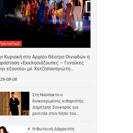
Πολιτιστικά
ν Κυριακή στο Αρχαίο Θέατρο Οινιαδών η
αράσταση «Εκκλησιάζουσες – Γυναίκες
την εξουσία» με Χατζηπαναγιώτη…
26-08-08
Στη Ναύπακτο ο
διακεκριμένος κιθαριστής
Δημήτρης Σουκαράς για
ρεσιτάλ στον Κήπο του
Αρχοντικού Μπότσαρη
2026-08-07
Η Φωτεινή Δάρρα στη