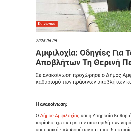
Κοινωνικά
2025-06-05
Αμφιλοχία: Οδηγίες Για 
Αποβλήτων Τη Θερινή Π
Σε ανακοίνωση προχώρησε ο Δήμος Αμφι
καθαρισμό των πράσινων αποβλήτων κατ
Η ανακοίνωση:
O
Δήμος Αμφιλοχίας
και η Υπηρεσία Καθαριό
περίοδο σχετικά με την αποκομιδή των «πρ
κηπουρικής, κλαδεμάτων κ.α. από ιδιοκτησίε