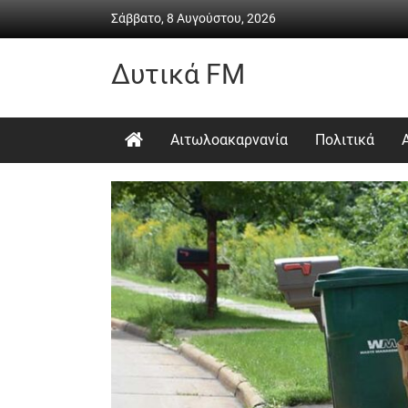
Skip
Σάββατο, 8 Αυγούστου, 2026
to
content
Δυτικά FM
Ραδιόφωνο
•
Αιτωλοακαρνανία
Πολιτικά
Καθημερινή
ενημέρωση
&
ψυχαγωγία