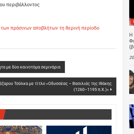
 του περιβάλλοντος
ό των πράσινων αποβλήτων τη θερινή περίοδο
Η
Φ
(β
20
τα με δύο καινοτόμα σεμινάρια
Λάζαρου Τσόλκα με τίτλο «Οδυσσέας – Βασιλιάς της Ιθάκης
(1260–1195 π.Χ.)»