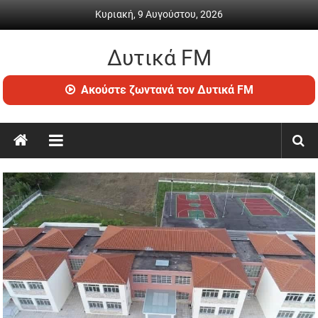
Skip
Κυριακή, 9 Αυγούστου, 2026
to
content
Δυτικά FM
Ραδιόφωνο
Ακούστε ζωντανά τον Δυτικά FM
•
Καθημερινή
ενημέρωση
&
ψυχαγωγία