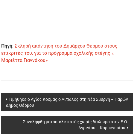
Πηγή
:
Σκληρή απάντηση του Δημάρχου Θέρμου στους
επικριτές του, για το πρόγραμμα σχολικής στέγης «
Μαριέττα Γιαννάκου»
Post
Τιμήθηκε ο Αγίος Κοσμάς ο Αιτωλός στη Νέα Σμύρνη – Παρών
Δήμος Θέρμου
navigation
Συνελήφθη μοτοσικλετιστής χωρίς δίπλωμα στην Ε.Ο.
Αγρινίου – Καρπενησίου