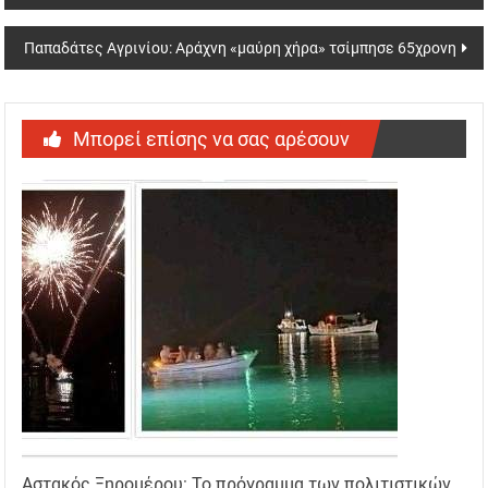
navigation
Παπαδάτες Αγρινίου: Αράχνη «μαύρη χήρα» τσίμπησε 65χρονη
Μπορεί επίσης να σας αρέσουν
Αστακός Ξηρομέρου: Το πρόγραμμα των πολιτιστικών