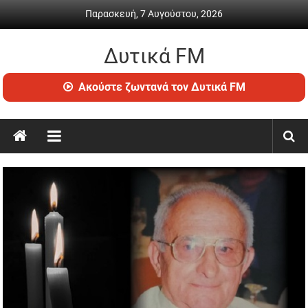
Skip
Παρασκευή, 7 Αυγούστου, 2026
to
content
Δυτικά FM
Ραδιόφωνο
Ακούστε ζωντανά τον Δυτικά FM
•
Καθημερινή
ενημέρωση
&
ψυχαγωγία