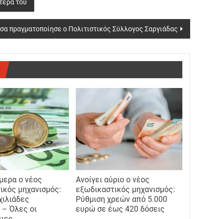
τέρα του
τσα πραγματοποίησε ο Πολιτιστικός Σύλλογος Σαργιάδας
ήμερα ο νέος
Ανοίγει αύριο ο νέος
ικός μηχανισμός:
εξωδικαστικός μηχανισμός:
χιλιάδες
Ρύθμιση χρεών από 5.000
 – Όλες οι
ευρώ σε έως 420 δόσεις
ειες