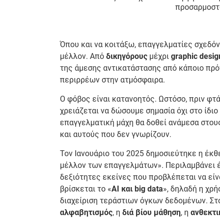
προσαρμοστο
Όπου και να κοιτάξω, επαγγελματίες σχεδόν
μέλλον. Από
δικηγόρους
μέχρι
graphic desig
της άμεσης αντικατάστασης από κάποιο πρό
περιρρέων στην ατμόσφαιρα.
Ο φόβος είναι κατανοητός. Ωστόσο, πριν φτ
χρειάζεται να δώσουμε σημασία όχι στο ίδιο
επαγγελματική μάχη θα δοθεί ανάμεσα στου
και αυτούς που δεν γνωρίζουν.
Τον Ιανουάριο του 2025 δημοσιεύτηκε η έκ
μέλλον των επαγγελμάτων». Περιλαμβάνει έν
δεξιότητες εκείνες που προβλέπεται να είν
βρίσκεται το «
AI και big data
», δηλαδή η χρ
διαχείριση τεράστιων όγκων δεδομένων. Στο
αλφαβητισμός
, η
διά βίου μάθηση
, η
ανθεκτι