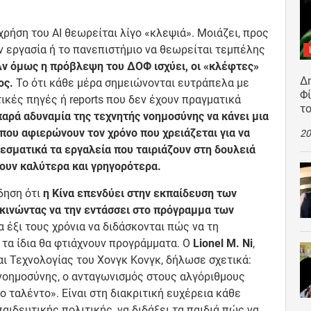
χρήση του AI θεωρείται λίγο «κλεψιά». Μοιάζει, προς
ην εργασία ή το πανεπιστήμιο να θεωρείται τεμπέλης
ν όμως η πρόβλεψη του ΔΟΦ ισχύει, οι «κλέφτες»
Δ
ος.
Το ότι κάθε μέρα σημειώνονται ευτράπελα με
Φί
ικές πηγές ή reports που δεν έχουν πραγματικά
τ
παρά αδυναμία της τεχνητής νοημοσύνης να κάνει μια
που αφιερώνουν τον χρόνο που χρειάζεται για να
20
εσματικά τα εργαλεία που ταιριάζουν στη δουλειά
νουν καλύτερα και γρηγορότερα.
δηση ότι
η Κίνα επενδύει στην εκπαίδευση των
εκινώντας να την εντάσσει στο πρόγραμμα των
τα έξι τους χρόνια να διδάσκονται πώς να τη
 τα ίδια θα φτιάχνουν προγράμματα. Ο
Lionel M. Ni
,
ι Τεχνολογίας του Χονγκ Κονγκ, δήλωσε σχετικά:
νοημοσύνης, ο ανταγωνισμός στους αλγόριθμους
 ταλέντο». Είναι στη διακριτική ευχέρεια κάθε
αιδευτικής πολιτικής, να διδάξει τα παιδιά πώς να