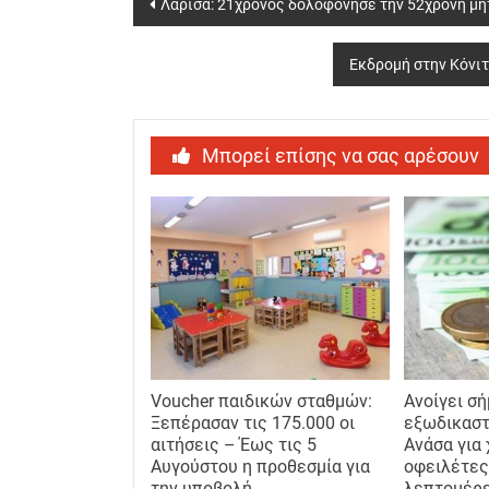
Post
Λάρισα: 21χρονος δολοφόνησε την 52χρονη μη
navigation
Εκδρομή στην Κόνι
Μπορεί επίσης να σας αρέσουν
Voucher παιδικών σταθμών:
Ανοίγει σ
Ξεπέρασαν τις 175.000 οι
εξωδικαστ
αιτήσεις – Έως τις 5
Ανάσα για 
Αυγούστου η προθεσμία για
οφειλέτες
την υποβολή
λεπτομέρ