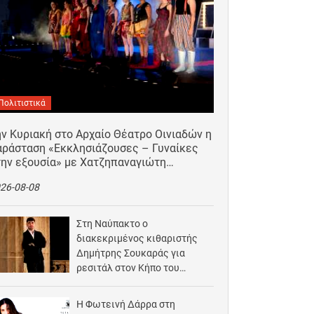
Πολιτιστικά
ν Κυριακή στο Αρχαίο Θέατρο Οινιαδών η
αράσταση «Εκκλησιάζουσες – Γυναίκες
την εξουσία» με Χατζηπαναγιώτη…
26-08-08
Στη Ναύπακτο ο
διακεκριμένος κιθαριστής
Δημήτρης Σουκαράς για
ρεσιτάλ στον Κήπο του
Αρχοντικού Μπότσαρη
2026-08-07
Η Φωτεινή Δάρρα στη