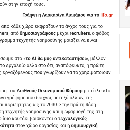
ύν στην εποχή τους.
Γράφει η Λασκαρίνα Λιακάκου για το
lifo.gr
 από κάθε χώρο εκφράζουν το άγχος τους για το
ners
, από
δημοσιογράφους
μέχρι
recruiters
, ο φόβος
γραμμα τεχνητής νοημοσύνης μοιάζει να είναι
άσουμε στο «
το ΑI θα μας αντικαταστήσει
», μάλλον
 το εργαλείο αλλά στο ότι, αναπόφευκτα, η πρώτη
ς εργαζόμενους που γνωρίζουν να το χρησιμοποιούν
θεση του
Διεθνούς Οικονομικού Φόρουμ
με τίτλο «Το
α γράφημα που δείχνει, μεταξύ άλλων, τις
αι περιζήτητες ως το 2030. Στην πρώτη θέση
ήση τεχνητής νοημοσύνης και η εφαρμογή της στη
 ίδιο κουτάκι βρίσκονται ο
τεχνολογικός
κότητα
στοv χώρο εργασίας και η
δημιουργική