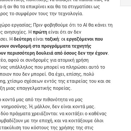
ή αν θα τα επικρίνει και θα τα στιγματίσει ως
ρος το συμφέρον τους την τεχνολογία.
 χώρο εργασίας; Πριν φοβηθούμε ότι το AI θα κάνει τη
ές ανησυχίες. Η
πρώτη
είναι ότι αν δεν
σει. Η
δεύτερη
είναι
ταξική
: ο
ι εργαζόμενοι που
ώνουν συνδρομή στα προγράμματα τεχνητής
υν περισσότερη δουλειά από όσους δεν την έχουν
.
τέο, αφού οι συνδρομές για ατομική χρήση
 Ένας υπάλληλος που μπορεί να πληρώσει αυτό το
οιον που δεν μπορεί. Θα έχει, επίσης, πολύ
ng, χτίσιμο σχέσεων εντός της εταιρείας του και σε
ξη μιας επαγγελματικής πορείας.
ο κοντά μας από την πιθανότητα να μας
οημοσύνης. Ή, μάλλον, δεν είναι κοντά μας.
 δύο πράγματα χρειάζονται: να κοιτάξει ο καθένας
μβαδίζουν με την εποχή, και να κοιτάξουμε όλοι
μετακύλιση του κόστους της χρήσης της στις