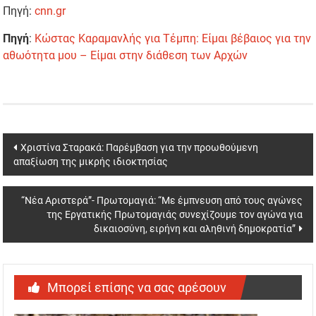
Πηγή:
cnn.gr
Πηγή
:
Κώστας Καραμανλής για Τέμπη: Είμαι βέβαιος για την
αθωότητα μου – Είμαι στην διάθεση των Αρχών
Post
Χριστίνα Σταρακά: Παρέμβαση για την προωθούμενη
απαξίωση της μικρής ιδιοκτησίας
navigation
“Νέα Αριστερά”- Πρωτομαγιά: “Με έμπνευση από τους αγώνες
της Εργατικής Πρωτομαγιάς συνεχίζουμε τον αγώνα για
δικαιοσύνη, ειρήνη και αληθινή δημοκρατία”
Μπορεί επίσης να σας αρέσουν