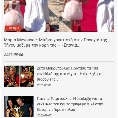
Lifestyle
Μαρία Μενούνος: Μπήκε γονατιστή στην Παναγιά της
Τήνου μαζί με την κόρη της – «Σπάνια…
2026-08-06
Ζέτα Μακρυπούλια: Γιόρτασε τα 48α
γενέθλιά της στο Αίγιο – Η έκπληξη του
θιάσου της…
2026-08-06
Γιάννης Τσιμιτσέλης: Η έκπληξη για τα
γενέθλια του και το τρυφερό φιλί στην
Κατερίνα Γερονικολού
2026-08-05