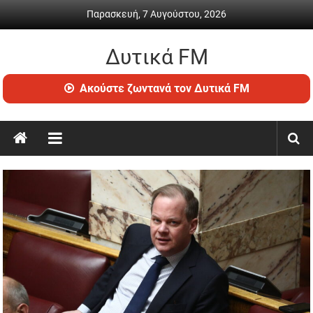
Skip
Παρασκευή, 7 Αυγούστου, 2026
to
content
Δυτικά FM
Ραδιόφωνο
Ακούστε ζωντανά τον Δυτικά FM
•
Καθημερινή
ενημέρωση
&
ψυχαγωγία