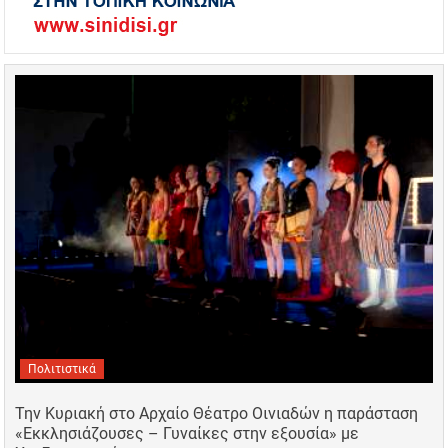
Πολιτιστικά
Την Κυριακή στο Αρχαίο Θέατρο Οινιαδών η παράσταση
«Εκκλησιάζουσες – Γυναίκες στην εξουσία» με