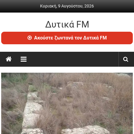
Skip
Κυριακή, 9 Αυγούστου, 2026
to
content
Δυτικά FM
Ραδιόφωνο
Ακούστε ζωντανά τον Δυτικά FM
•
Καθημερινή
ενημέρωση
&
ψυχαγωγία