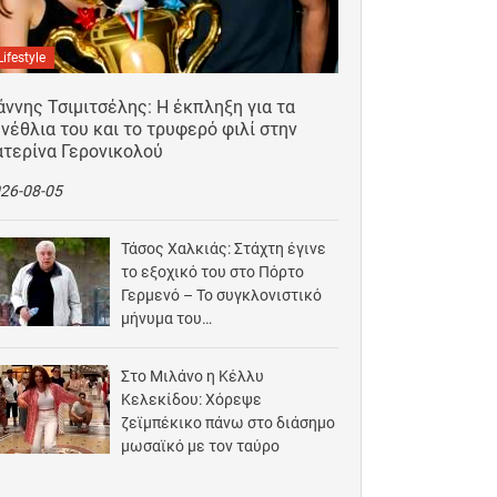
Lifestyle
άννης Τσιμιτσέλης: Η έκπληξη για τα
νέθλια του και το τρυφερό φιλί στην
ατερίνα Γερονικολού
26-08-05
Τάσος Χαλκιάς: Στάχτη έγινε
το εξοχικό του στο Πόρτο
Γερμενό – Το συγκλονιστικό
μήνυμα του…
2026-08-03
Στο Μιλάνο η Κέλλυ
Κελεκίδου: Χόρεψε
ζεϊμπέκικο πάνω στο διάσημο
μωσαϊκό με τον ταύρο
2026-08-02