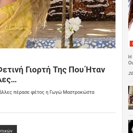
Η
Ο
τινή Γιορτή Της Που Ήταν
20
λες…
ς άλλες πέρασε φέτος η Γωγώ Μαστροκώστα
υτικών