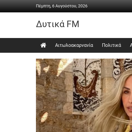
Skip
Πέμπτη, 6 Αυγούστου, 2026
to
content
Δυτικά FM
Ραδιόφωνο
•
Αιτωλοακαρνανία
Πολιτικά
Καθημερινή
ενημέρωση
&
ψυχαγωγία