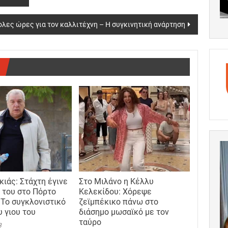
λες ώρες για τον καλλιτέχνη – Η συγκινητική ανάρτηση
κιάς: Στάχτη έγινε
Στο Μιλάνο η Κέλλυ
ό του στο Πόρτο
Κελεκίδου: Χόρεψε
 Το συγκλονιστικό
ζεϊμπέκικο πάνω στο
υ γιου του
διάσημο μωσαϊκό με τον
ταύρο
3