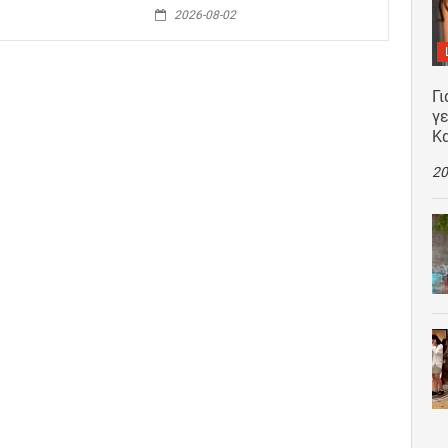
2026-08-02
Γι
γε
Κ
20