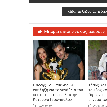
navigation
Φοίβος Δεληβοριάς: Δύσκο
Μπορεί επίσης να σας αρέσουν
Γιάννης Τσιμιτσέλης: Η
Τάσος Χαλ
έκπληξη για τα γενέθλια του
το εξοχικ
και το τρυφερό φιλί στην
Γερμενό –
Κατερίνα Γερονικολού
μήνυμα το
2026-08-05
2026-08-0