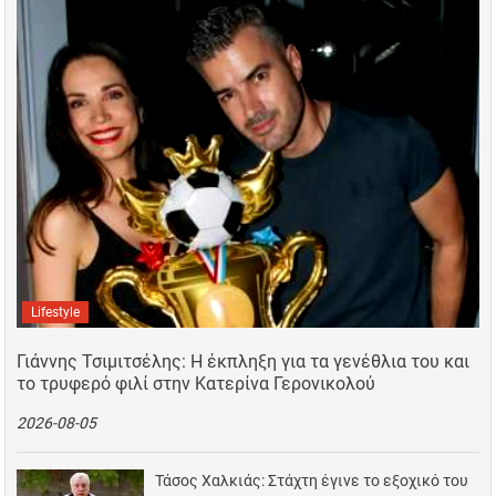
Lifestyle
Γιάννης Τσιμιτσέλης: Η έκπληξη για τα γενέθλια του και
το τρυφερό φιλί στην Κατερίνα Γερονικολού
2026-08-05
Τάσος Χαλκιάς: Στάχτη έγινε το εξοχικό του