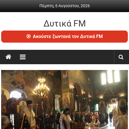
Skip
Πέμπτη, 6 Αυγούστου, 2026
to
content
Δυτικά FM
Ραδιόφωνο
Ακούστε ζωντανά τον Δυτικά FM
•
Καθημερινή
ενημέρωση
&
ψυχαγωγία