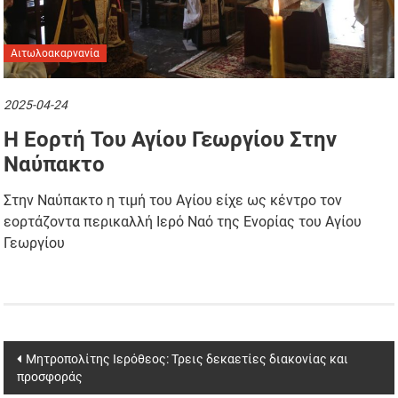
Αιτωλοακαρνανία
2025-04-24
Η Εορτή Του Αγίου Γεωργίου Στην
Ναύπακτο
Στην Ναύπακτο η τιμή του Αγίου είχε ως κέντρο τον
εορτάζοντα περικαλλή Ιερό Ναό της Ενορίας του Αγίου
Γεωργίου
Post
Μητροπολίτης Ιερόθεος: Τρεις δεκαετίες διακονίας και
προσφοράς
navigation