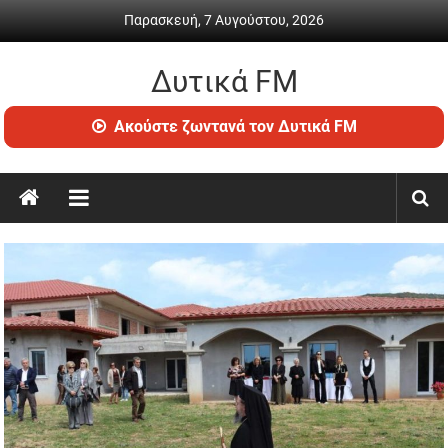
Skip
Παρασκευή, 7 Αυγούστου, 2026
to
content
Δυτικά FM
Ραδιόφωνο
Ακούστε ζωντανά τον Δυτικά FM
•
Καθημερινή
ενημέρωση
&
ψυχαγωγία