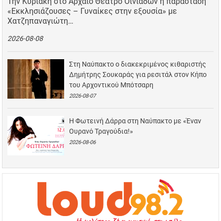
Την Κυριακή στο Αρχαίο Θέατρο Οινιαδών η παράσταση
«Εκκλησιάζουσες – Γυναίκες στην εξουσία» με
Χατζηπαναγιώτη…
2026-08-08
Στη Ναύπακτο ο διακεκριμένος κιθαριστής
Δημήτρης Σουκαράς για ρεσιτάλ στον Κήπο
του Αρχοντικού Μπότσαρη
2026-08-07
Η Φωτεινή Δάρρα στη Ναύπακτο με «Έναν
Ουρανό Τραγούδια!»
2026-08-06