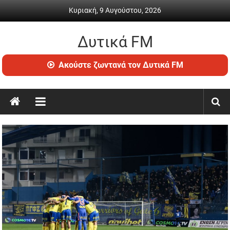
Skip
Κυριακή, 9 Αυγούστου, 2026
to
content
Δυτικά FM
Ραδιόφωνο
Ακούστε ζωντανά τον Δυτικά FM
•
Καθημερινή
ενημέρωση
&
ψυχαγωγία